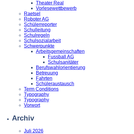
Theater Real
Vorlesewettbewerb
Raetsel
Roboter AG
Schülerreporter
Schulleitung
Schulregeln
Schulsozialarbeit
Schwerpunkte
Arbeitsgemeinschaften
Fussball AG
Schulsanitäter
Berufswahlorientierung
Betreuung
Fahrten
Schüleraustausch
Term Conditions
Typography
Typography
Vorwort
Archiv
Juli 2026