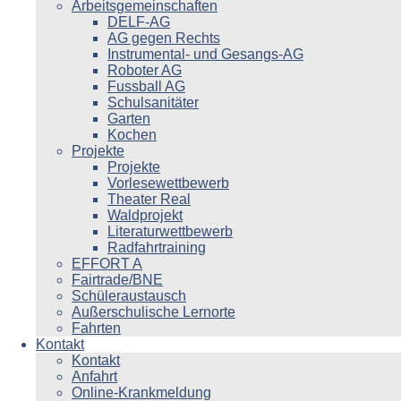
Arbeitsgemeinschaften
DELF-AG
AG gegen Rechts
Instrumental- und Gesangs-AG
Roboter AG
Fussball AG
Schulsanitäter
Garten
Kochen
Projekte
Projekte
Vorlesewettbewerb
Theater Real
Waldprojekt
Literaturwettbewerb
Radfahrtraining
EFFORT A
Fairtrade/BNE
Schüleraustausch
Außerschulische Lernorte
Fahrten
Kontakt
Kontakt
Anfahrt
Online-Krankmeldung