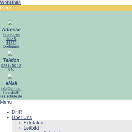
WebUntis
IServ
Adresse
Sumbecks
Holz 5,
44379
Dortmund
Telefon
0231 / 50 12
640
eMail
info@droste-
huelshoff-
realschule.de
Menu
DHR
Über Uns
Eckdaten
Leitbild