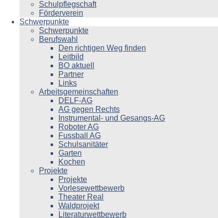
Schulpflegschaft
Förderverein
Schwerpunkte
Schwerpunkte
Berufswahl
Den richtigen Weg finden
Leitbild
BO aktuell
Partner
Links
Arbeitsgemeinschaften
DELF-AG
AG gegen Rechts
Instrumental- und Gesangs-AG
Roboter AG
Fussball AG
Schulsanitäter
Garten
Kochen
Projekte
Projekte
Vorlesewettbewerb
Theater Real
Waldprojekt
Literaturwettbewerb