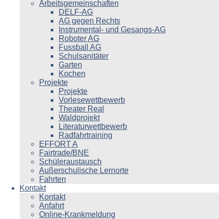
Arbeitsgemeinschaften
DELF-AG
AG gegen Rechts
Instrumental- und Gesangs-AG
Roboter AG
Fussball AG
Schulsanitäter
Garten
Kochen
Projekte
Projekte
Vorlesewettbewerb
Theater Real
Waldprojekt
Literaturwettbewerb
Radfahrtraining
EFFORT A
Fairtrade/BNE
Schüleraustausch
Außerschulische Lernorte
Fahrten
Kontakt
Kontakt
Anfahrt
Online-Krankmeldung