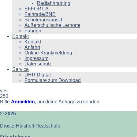
Radfahrtraining
EFFORT A
Fairtrade/BNE
Schüleraustausch
Außerschulische Lernorte
Fahrten
Kontakt
Kontakt
Anfahrt
Online-Krankmeldung
Impressum
Datenschutz
Service
DHR Digital
Formulare zum Download
yes
250
Bitte
Anmelden
, um deine Anfrage zu senden!
© 2025
Droste-Hülshoff-Realschule