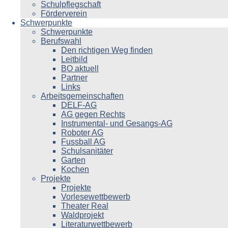
Schulpflegschaft
Förderverein
Schwerpunkte
Schwerpunkte
Berufswahl
Den richtigen Weg finden
Leitbild
BO aktuell
Partner
Links
Arbeitsgemeinschaften
DELF-AG
AG gegen Rechts
Instrumental- und Gesangs-AG
Roboter AG
Fussball AG
Schulsanitäter
Garten
Kochen
Projekte
Projekte
Vorlesewettbewerb
Theater Real
Waldprojekt
Literaturwettbewerb