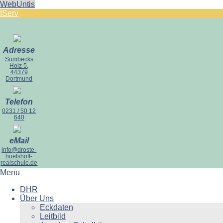
WebUntis
IServ
Adresse
Sumbecks
Holz 5,
44379
Dortmund
Telefon
0231 / 50 12
640
eMail
info@droste-
huelshoff-
realschule.de
Menu
DHR
Über Uns
Eckdaten
Leitbild