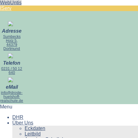
WebUntis
IServ
Adresse
Sumbecks
Holz 5,
44379
Dortmund
Telefon
0231 / 50 12
640
eMail
info@droste-
huelshoff-
realschule.de
Menu
DHR
Über Uns
Eckdaten
Leitbild