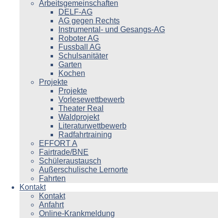
Arbeitsgemeinschaften
DELF-AG
AG gegen Rechts
Instrumental- und Gesangs-AG
Roboter AG
Fussball AG
Schulsanitäter
Garten
Kochen
Projekte
Projekte
Vorlesewettbewerb
Theater Real
Waldprojekt
Literaturwettbewerb
Radfahrtraining
EFFORT A
Fairtrade/BNE
Schüleraustausch
Außerschulische Lernorte
Fahrten
Kontakt
Kontakt
Anfahrt
Online-Krankmeldung