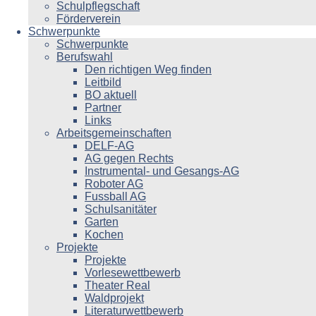
Schulpflegschaft
Förderverein
Schwerpunkte
Schwerpunkte
Berufswahl
Den richtigen Weg finden
Leitbild
BO aktuell
Partner
Links
Arbeitsgemeinschaften
DELF-AG
AG gegen Rechts
Instrumental- und Gesangs-AG
Roboter AG
Fussball AG
Schulsanitäter
Garten
Kochen
Projekte
Projekte
Vorlesewettbewerb
Theater Real
Waldprojekt
Literaturwettbewerb