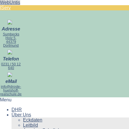
WebUntis
IServ
Adresse
Sumbecks
Holz 5,
44379
Dortmund
Telefon
0231 / 50 12
640
eMail
info@droste-
huelshoff-
realschule.de
Menu
DHR
Über Uns
Eckdaten
Leitbild