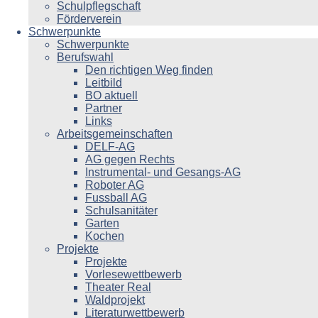
Schulpflegschaft
Förderverein
Schwerpunkte
Schwerpunkte
Berufswahl
Den richtigen Weg finden
Leitbild
BO aktuell
Partner
Links
Arbeitsgemeinschaften
DELF-AG
AG gegen Rechts
Instrumental- und Gesangs-AG
Roboter AG
Fussball AG
Schulsanitäter
Garten
Kochen
Projekte
Projekte
Vorlesewettbewerb
Theater Real
Waldprojekt
Literaturwettbewerb