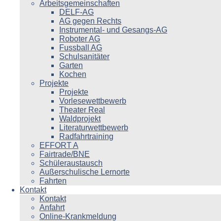
Arbeitsgemeinschaften
DELF-AG
AG gegen Rechts
Instrumental- und Gesangs-AG
Roboter AG
Fussball AG
Schulsanitäter
Garten
Kochen
Projekte
Projekte
Vorlesewettbewerb
Theater Real
Waldprojekt
Literaturwettbewerb
Radfahrtraining
EFFORT A
Fairtrade/BNE
Schüleraustausch
Außerschulische Lernorte
Fahrten
Kontakt
Kontakt
Anfahrt
Online-Krankmeldung