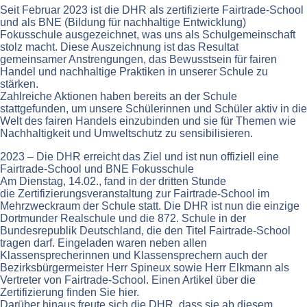
Seit Februar 2023 ist die DHR als zertifizierte Fairtrade-School
und als BNE (Bildung für nachhaltige Entwicklung)
Fokusschule ausgezeichnet, was uns als Schulgemeinschaft
stolz macht. Diese Auszeichnung ist das Resultat
gemeinsamer Anstrengungen, das Bewusstsein für fairen
Handel und nachhaltige Praktiken in unserer Schule zu
stärken.
Zahlreiche Aktionen haben bereits an der Schule
stattgefunden, um unsere Schülerinnen und Schüler aktiv in die
Welt des fairen Handels einzubinden und sie für Themen wie
Nachhaltigkeit und Umweltschutz zu sensibilisieren.
2023 – Die DHR erreicht das Ziel und ist nun offiziell eine
Fairtrade-School und BNE Fokusschule
Am Dienstag, 14.02., fand in der dritten Stunde
die Zertifizierungsveranstaltung zur Fairtrade-School im
Mehrzweckraum der Schule statt. Die DHR ist nun die einzige
Dortmunder Realschule und die 872. Schule in der
Bundesrepublik Deutschland, die den Titel Fairtrade-School
tragen darf. Eingeladen waren neben allen
Klassensprecherinnen und Klassensprechern auch der
Bezirksbürgermeister Herr Spineux sowie Herr Elkmann als
Vertreter von Fairtrade-School. Einen Artikel über die
Zertifizierung finden Sie hier.
Darüber hinaus freute sich die DHR, dass sie ab diesem