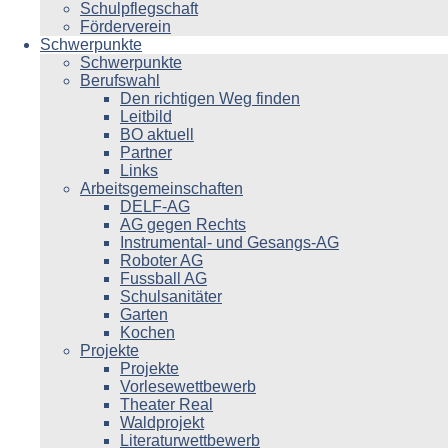
Schulpflegschaft
Förderverein
Schwerpunkte
Schwerpunkte
Berufswahl
Den richtigen Weg finden
Leitbild
BO aktuell
Partner
Links
Arbeitsgemeinschaften
DELF-AG
AG gegen Rechts
Instrumental- und Gesangs-AG
Roboter AG
Fussball AG
Schulsanitäter
Garten
Kochen
Projekte
Projekte
Vorlesewettbewerb
Theater Real
Waldprojekt
Literaturwettbewerb