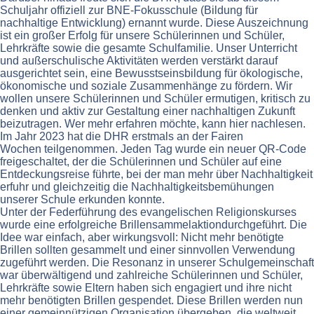
Schuljahr offiziell zur BNE-Fokusschule (Bildung für
nachhaltige Entwicklung) ernannt wurde. Diese Auszeichnung
ist ein großer Erfolg für unsere Schülerinnen und Schüler,
Lehrkräfte sowie die gesamte Schulfamilie. Unser Unterricht
und außerschulische Aktivitäten werden verstärkt darauf
ausgerichtet sein, eine Bewusstseinsbildung für ökologische,
ökonomische und soziale Zusammenhänge zu fördern. Wir
wollen unsere Schülerinnen und Schüler ermutigen, kritisch zu
denken und aktiv zur Gestaltung einer nachhaltigen Zukunft
beizutragen. Wer mehr erfahren möchte, kann hier nachlesen.
Im Jahr 2023 hat die DHR erstmals an der Fairen
Wochen teilgenommen. Jeden Tag wurde ein neuer QR-Code
freigeschaltet, der die Schülerinnen und Schüler auf eine
Entdeckungsreise führte, bei der man mehr über Nachhaltigkeit
erfuhr und gleichzeitig die Nachhaltigkeitsbemühungen
unserer Schule erkunden konnte.
Unter der Federführung des evangelischen Religionskurses
wurde eine erfolgreiche Brillensammelaktiondurchgeführt. Die
Idee war einfach, aber wirkungsvoll: Nicht mehr benötigte
Brillen sollten gesammelt und einer sinnvollen Verwendung
zugeführt werden. Die Resonanz in unserer Schulgemeinschaft
war überwältigend und zahlreiche Schülerinnen und Schüler,
Lehrkräfte sowie Eltern haben sich engagiert und ihre nicht
mehr benötigten Brillen gespendet. Diese Brillen werden nun
einer gemeinnützigen Organisation übergeben, die weltweit