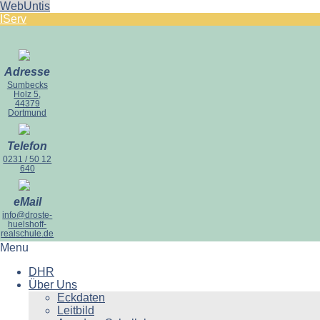
WebUntis
IServ
Adresse
Sumbecks
Holz 5,
44379
Dortmund
Telefon
0231 / 50 12
640
eMail
info@droste-
huelshoff-
realschule.de
Menu
DHR
Über Uns
Eckdaten
Leitbild