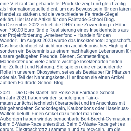
eine Vielzahl fair gehandelter Produkte zeigt und gleichzeitig
als Informationsquelle dient, um das Bewusstsein für den fairen
Handel zu stärken und die verschiedene Fairtrade-Siegel
erklärt. Hier ist ein Artikel für den Fairtrade-School Blog.
Im Dezember 2022 erhielt die DHR eine Zuwendung in Höhe
von 750,00 Euro für die Realisierung eines Insektenhotels aus
der Projektförderung „Ameisenfond – Handeln für den
Wandel“. Im August 2023 wurde das Insektenhotel angeschafft.
Das Insektenhotel ist nicht nur ein architektonisches Highlight,
sondern ein Bekenntnis zu einem nachhaltigen Lebensraum für
unsere geflügelten Freunde. Bienen, Schmetterlinge,
Marienkäfer und viele andere wichtige Insektenarten finden
hier Zuflucht und Nahrung. Sie spielen eine entscheidende
Rolle in unserem Ökosystem, sei es als Bestäuber für Pflanzen
oder als Teil der Nahrungskette. Hier finden sie einen Artikel
auf dem Fairtrade-School Blog.
2021 – Die DHR startet ihre Reise zur Fairtrade-School
Im Jahr 2021 haben wir den schuleignen Fair-o-
maten zunächst technisch überarbeitet und im Anschluss mit
fair gehandelten Schokoriegeln, Kaubonbons oder Haselnuss-
Waffeln befüllt. Einen Artikel dazu findet man hier.
Außerdem haben wir das benachbarte Bert-Brecht-Gymnasium
beim E-Waste-Race unterstützt. Beim E-Waste-Race geht es
darum, Elektroschrott zu sammeln und zu recyceln, um die