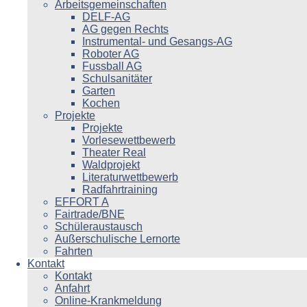
Arbeitsgemeinschaften
DELF-AG
AG gegen Rechts
Instrumental- und Gesangs-AG
Roboter AG
Fussball AG
Schulsanitäter
Garten
Kochen
Projekte
Projekte
Vorlesewettbewerb
Theater Real
Waldprojekt
Literaturwettbewerb
Radfahrtraining
EFFORT A
Fairtrade/BNE
Schüleraustausch
Außerschulische Lernorte
Fahrten
Kontakt
Kontakt
Anfahrt
Online-Krankmeldung