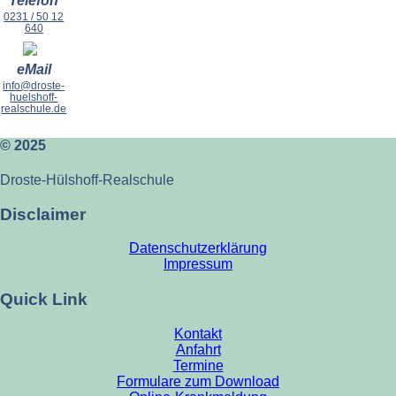
Telefon
0231 / 50 12
640
eMail
info@droste-
huelshoff-
realschule.de
© 2025
Droste-Hülshoff-Realschule
Disclaimer
Datenschutzerklärung
Impressum
Quick Link
Kontakt
Anfahrt
Termine
Formulare zum Download