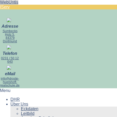
WebUntis
IServ
Adresse
Sumbecks
Holz 5,
44379
Dortmund
Telefon
0231 / 50 12
640
eMail
info@droste-
huelshoff-
realschule.de
Menu
DHR
Über Uns
Eckdaten
Leitbild