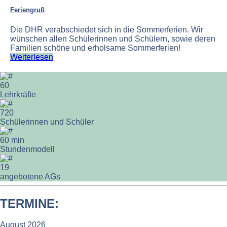
Feriengruß
Die DHR verabschiedet sich in die Sommerferien. Wir
wünschen allen Schülerinnen und Schülern, sowie deren
Familien schöne und erholsame Sommerferien!
Weiterlesen
60
Lehrkräfte
720
Schülerinnen und Schüler
60
min
Stundenmodell
19
angebotene AGs
TERMINE:
August 2026