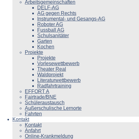
Arbeitsgemeinschaften
DELF-AG
AG gegen Rechts
Instrumental- und Gesangs-AG
Roboter AG
Fussball AG
Schulsanitäter
Garten
Kochen
Projekte
Projekte
Vorlesewettbewerb
Theater Real
Waldprojekt
Literaturwettbewerb
Radfahrtraining
EFFORT A
Fairtrade/BNE
Schüleraustausch
Außerschulische Lernorte
Fahrten
Kontakt
Kontakt
Anfahrt
Online-Krankmeldung