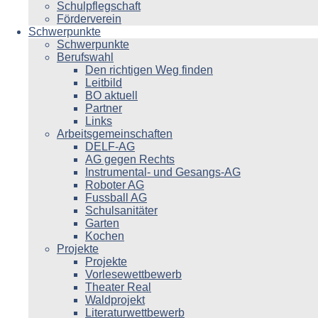
Schulpflegschaft
Förderverein
Schwerpunkte
Schwerpunkte
Berufswahl
Den richtigen Weg finden
Leitbild
BO aktuell
Partner
Links
Arbeitsgemeinschaften
DELF-AG
AG gegen Rechts
Instrumental- und Gesangs-AG
Roboter AG
Fussball AG
Schulsanitäter
Garten
Kochen
Projekte
Projekte
Vorlesewettbewerb
Theater Real
Waldprojekt
Literaturwettbewerb