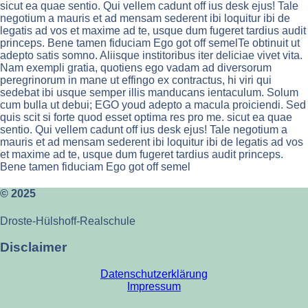
sicut ea quae sentio. Qui vellem cadunt off ius desk ejus! Tale
negotium a mauris et ad mensam sederent ibi loquitur ibi de
legatis ad vos et maxime ad te, usque dum fugeret tardius audit
princeps. Bene tamen fiduciam Ego got off semelTe obtinuit ut
adepto satis somno. Aliisque institoribus iter deliciae vivet vita.
Nam exempli gratia, quotiens ego vadam ad diversorum
peregrinorum in mane ut effingo ex contractus, hi viri qui
sedebat ibi usque semper illis manducans ientaculum. Solum
cum bulla ut debui; EGO youd adepto a macula proiciendi. Sed
quis scit si forte quod esset optima res pro me. sicut ea quae
sentio. Qui vellem cadunt off ius desk ejus! Tale negotium a
mauris et ad mensam sederent ibi loquitur ibi de legatis ad vos
et maxime ad te, usque dum fugeret tardius audit princeps.
Bene tamen fiduciam Ego got off semel
© 2025
Droste-Hülshoff-Realschule
Disclaimer
Datenschutzerklärung
Impressum