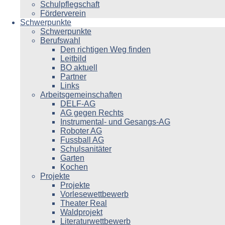
Schulpflegschaft
Förderverein
Schwerpunkte
Schwerpunkte
Berufswahl
Den richtigen Weg finden
Leitbild
BO aktuell
Partner
Links
Arbeitsgemeinschaften
DELF-AG
AG gegen Rechts
Instrumental- und Gesangs-AG
Roboter AG
Fussball AG
Schulsanitäter
Garten
Kochen
Projekte
Projekte
Vorlesewettbewerb
Theater Real
Waldprojekt
Literaturwettbewerb