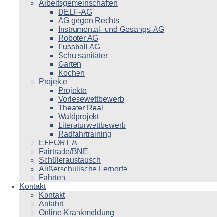
Arbeitsgemeinschaften
DELF-AG
AG gegen Rechts
Instrumental- und Gesangs-AG
Roboter AG
Fussball AG
Schulsanitäter
Garten
Kochen
Projekte
Projekte
Vorlesewettbewerb
Theater Real
Waldprojekt
Literaturwettbewerb
Radfahrtraining
EFFORT A
Fairtrade/BNE
Schüleraustausch
Außerschulische Lernorte
Fahrten
Kontakt
Kontakt
Anfahrt
Online-Krankmeldung