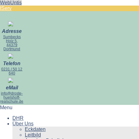
WebUntis
IServ
Adresse
Sumbecks
Holz 5,
44379
Dortmund
Telefon
0231 / 50 12
640
eMail
info@droste-
huelshoff-
realschule.de
Menu
DHR
Über Uns
Eckdaten
Leitbild