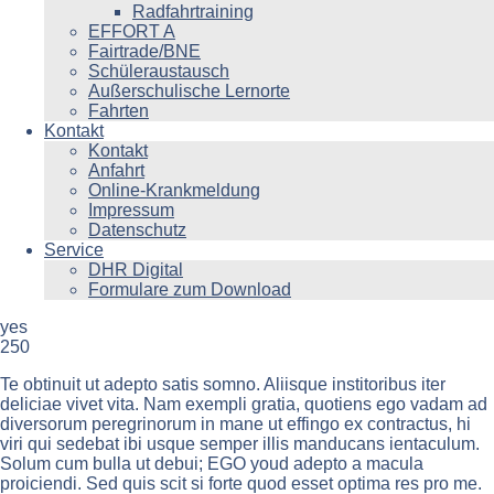
Radfahrtraining
EFFORT A
Fairtrade/BNE
Schüleraustausch
Außerschulische Lernorte
Fahrten
Kontakt
Kontakt
Anfahrt
Online-Krankmeldung
Impressum
Datenschutz
Service
DHR Digital
Formulare zum Download
yes
250
Te obtinuit ut adepto satis somno. Aliisque institoribus iter
deliciae vivet vita. Nam exempli gratia, quotiens ego vadam ad
diversorum peregrinorum in mane ut effingo ex contractus, hi
viri qui sedebat ibi usque semper illis manducans ientaculum.
Solum cum bulla ut debui; EGO youd adepto a macula
proiciendi. Sed quis scit si forte quod esset optima res pro me.