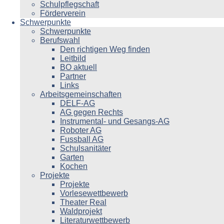
Schulpflegschaft
Förderverein
Schwerpunkte
Schwerpunkte
Berufswahl
Den richtigen Weg finden
Leitbild
BO aktuell
Partner
Links
Arbeitsgemeinschaften
DELF-AG
AG gegen Rechts
Instrumental- und Gesangs-AG
Roboter AG
Fussball AG
Schulsanitäter
Garten
Kochen
Projekte
Projekte
Vorlesewettbewerb
Theater Real
Waldprojekt
Literaturwettbewerb