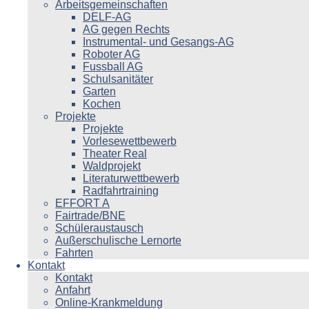
Arbeitsgemeinschaften
DELF-AG
AG gegen Rechts
Instrumental- und Gesangs-AG
Roboter AG
Fussball AG
Schulsanitäter
Garten
Kochen
Projekte
Projekte
Vorlesewettbewerb
Theater Real
Waldprojekt
Literaturwettbewerb
Radfahrtraining
EFFORT A
Fairtrade/BNE
Schüleraustausch
Außerschulische Lernorte
Fahrten
Kontakt
Kontakt
Anfahrt
Online-Krankmeldung