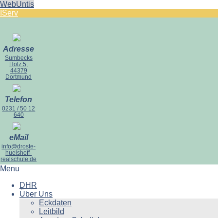
WebUntis
IServ
Adresse
Sumbecks
Holz 5,
44379
Dortmund
Telefon
0231 / 50 12
640
eMail
info@droste-
huelshoff-
realschule.de
Menu
DHR
Über Uns
Eckdaten
Leitbild