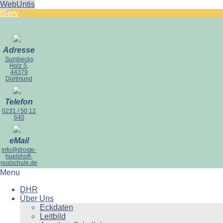
WebUntis
IServ
Adresse
Sumbecks
Holz 5,
44379
Dortmund
Telefon
0231 / 50 12
640
eMail
info@droste-
huelshoff-
realschule.de
Menu
DHR
Über Uns
Eckdaten
Leitbild