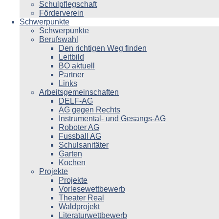
Schulpflegschaft
Förderverein
Schwerpunkte
Schwerpunkte
Berufswahl
Den richtigen Weg finden
Leitbild
BO aktuell
Partner
Links
Arbeitsgemeinschaften
DELF-AG
AG gegen Rechts
Instrumental- und Gesangs-AG
Roboter AG
Fussball AG
Schulsanitäter
Garten
Kochen
Projekte
Projekte
Vorlesewettbewerb
Theater Real
Waldprojekt
Literaturwettbewerb