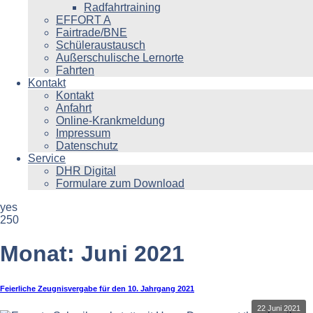
Radfahrtraining
EFFORT A
Fairtrade/BNE
Schüleraustausch
Außerschulische Lernorte
Fahrten
Kontakt
Kontakt
Anfahrt
Online-Krankmeldung
Impressum
Datenschutz
Service
DHR Digital
Formulare zum Download
yes
250
Monat:
Juni 2021
Feierliche Zeugnisvergabe für den 10. Jahrgang 2021
22 Juni 2021