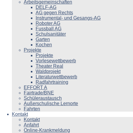
Arbeitsgemeinschaften
DELF-AG
AG gegen Rechts
Instrumental- und Gesangs-AG
Roboter AG
Fussball AG
Schulsanitäter
Garten
Kochen
Projekte
Projekte
Vorlesewettbewerb
Theater Real
Waldprojekt
Literaturwettbewerb
Radfahrtraining
EFFORT A
Fairtrade/BNE
Schüleraustausch
Außerschulische Lernorte
Fahrten
Kontakt
Kontakt
Anfahrt
Online-Krankmeldung