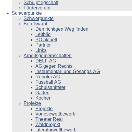
Schulpflegschaft
Förderverein
Schwerpunkte
Schwerpunkte
Berufswahl
Den richtigen Weg finden
Leitbild
BO aktuell
Partner
Links
Arbeitsgemeinschaften
DELF-AG
AG gegen Rechts
Instrumental- und Gesangs-AG
Roboter AG
Fussball AG
Schulsanitäter
Garten
Kochen
Projekte
Projekte
Vorlesewettbewerb
Theater Real
Waldprojekt
Literaturwettbewerb