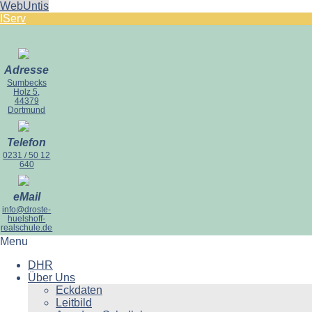
WebUntis
IServ
Adresse
Sumbecks
Holz 5,
44379
Dortmund
Telefon
0231 / 50 12
640
eMail
info@droste-
huelshoff-
realschule.de
Menu
DHR
Über Uns
Eckdaten
Leitbild