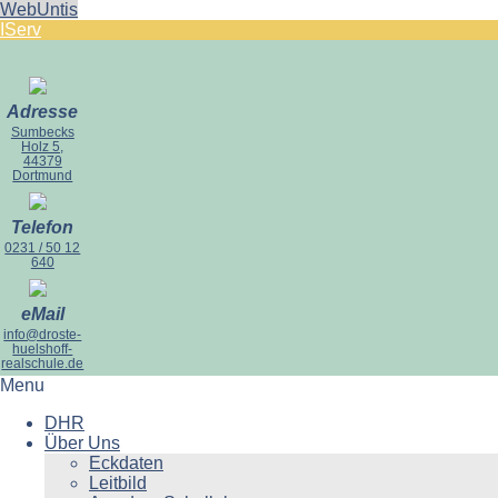
WebUntis
IServ
Adresse
Sumbecks
Holz 5,
44379
Dortmund
Telefon
0231 / 50 12
640
eMail
info@droste-
huelshoff-
realschule.de
Menu
DHR
Über Uns
Eckdaten
Leitbild