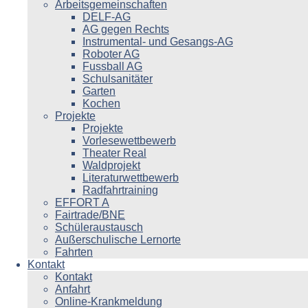
Arbeitsgemeinschaften
DELF-AG
AG gegen Rechts
Instrumental- und Gesangs-AG
Roboter AG
Fussball AG
Schulsanitäter
Garten
Kochen
Projekte
Projekte
Vorlesewettbewerb
Theater Real
Waldprojekt
Literaturwettbewerb
Radfahrtraining
EFFORT A
Fairtrade/BNE
Schüleraustausch
Außerschulische Lernorte
Fahrten
Kontakt
Kontakt
Anfahrt
Online-Krankmeldung