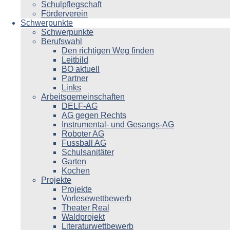
Schulpflegschaft
Förderverein
Schwerpunkte
Schwerpunkte
Berufswahl
Den richtigen Weg finden
Leitbild
BO aktuell
Partner
Links
Arbeitsgemeinschaften
DELF-AG
AG gegen Rechts
Instrumental- und Gesangs-AG
Roboter AG
Fussball AG
Schulsanitäter
Garten
Kochen
Projekte
Projekte
Vorlesewettbewerb
Theater Real
Waldprojekt
Literaturwettbewerb