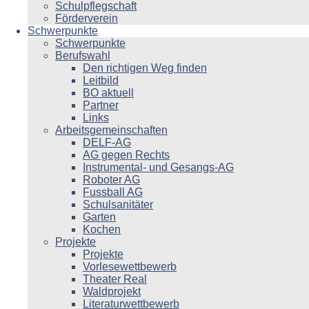
Schulpflegschaft
Förderverein
Schwerpunkte
Schwerpunkte
Berufswahl
Den richtigen Weg finden
Leitbild
BO aktuell
Partner
Links
Arbeitsgemeinschaften
DELF-AG
AG gegen Rechts
Instrumental- und Gesangs-AG
Roboter AG
Fussball AG
Schulsanitäter
Garten
Kochen
Projekte
Projekte
Vorlesewettbewerb
Theater Real
Waldprojekt
Literaturwettbewerb