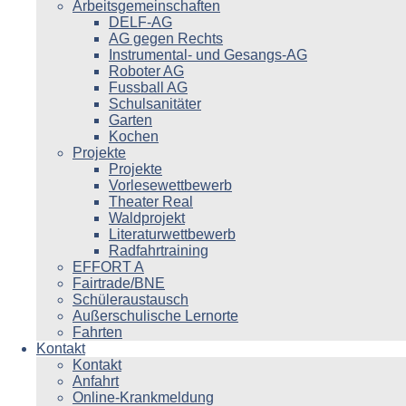
Arbeitsgemeinschaften
DELF-AG
AG gegen Rechts
Instrumental- und Gesangs-AG
Roboter AG
Fussball AG
Schulsanitäter
Garten
Kochen
Projekte
Projekte
Vorlesewettbewerb
Theater Real
Waldprojekt
Literaturwettbewerb
Radfahrtraining
EFFORT A
Fairtrade/BNE
Schüleraustausch
Außerschulische Lernorte
Fahrten
Kontakt
Kontakt
Anfahrt
Online-Krankmeldung