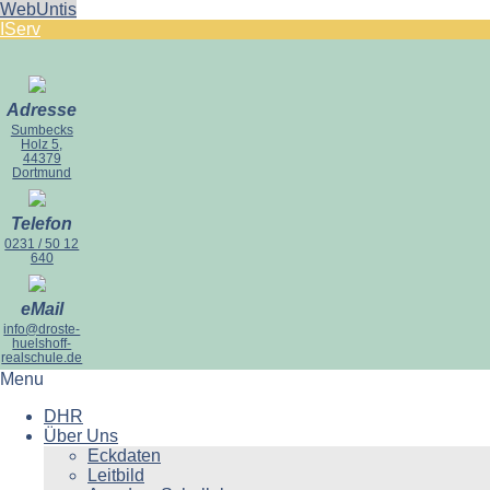
WebUntis
IServ
Adresse
Sumbecks
Holz 5,
44379
Dortmund
Telefon
0231 / 50 12
640
eMail
info@droste-
huelshoff-
realschule.de
Menu
DHR
Über Uns
Eckdaten
Leitbild