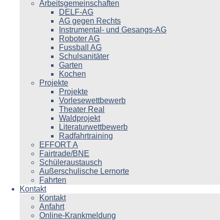
Arbeitsgemeinschaften
DELF-AG
AG gegen Rechts
Instrumental- und Gesangs-AG
Roboter AG
Fussball AG
Schulsanitäter
Garten
Kochen
Projekte
Projekte
Vorlesewettbewerb
Theater Real
Waldprojekt
Literaturwettbewerb
Radfahrtraining
EFFORT A
Fairtrade/BNE
Schüleraustausch
Außerschulische Lernorte
Fahrten
Kontakt
Kontakt
Anfahrt
Online-Krankmeldung