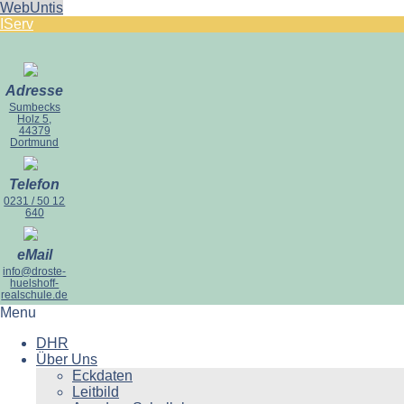
WebUntis
IServ
Adresse
Sumbecks
Holz 5,
44379
Dortmund
Telefon
0231 / 50 12
640
eMail
info@droste-
huelshoff-
realschule.de
Menu
DHR
Über Uns
Eckdaten
Leitbild