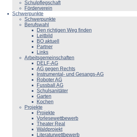
Schulpflegschaft
Förderverein
Schwerpunkte
Schwerpunkte
Berufswahl
Den richtigen Weg finden
Leitbild
BO aktuell
Partner
Links
Arbeitsgemeinschaften
DELF-AG
AG gegen Rechts
Instrumental- und Gesangs-AG
Roboter AG
Fussball AG
Schulsanitäter
Garten
Kochen
Projekte
Projekte
Vorlesewettbewerb
Theater Real
Waldprojekt
Literaturwettbewerb