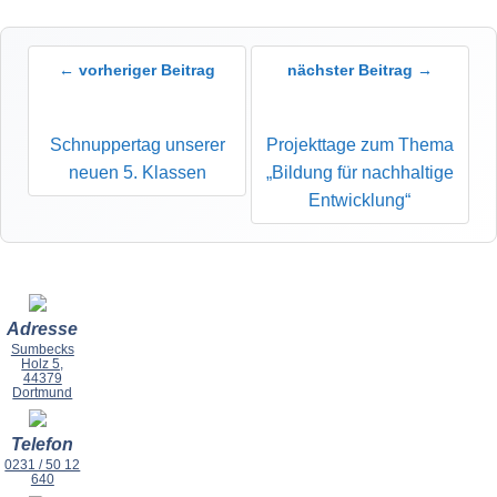
← vorheriger Beitrag
nächster Beitrag →
Schnuppertag unserer
Projekttage zum Thema
neuen 5. Klassen
„Bildung für nachhaltige
Entwicklung“
Adresse
Sumbecks
Holz 5,
44379
Dortmund
Telefon
0231 / 50 12
640