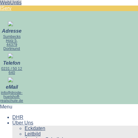
WebUntis
IServ
Adresse
Sumbecks
Holz 5,
44379
Dortmund
Telefon
0231 / 50 12
640
eMail
info@droste-
huelshoff-
realschule.de
Menu
DHR
Über Uns
Eckdaten
Leitbild