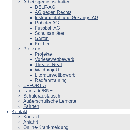
Arbeitsgemeinschaften
DELF-AG
AG gegen Rechts
Instrumental- und Gesangs-AG
Roboter AG
Fussball AG
Schulsanitäter
Garten
Kochen
Projekte
Projekte
Vorlesewettbewerb
Theater Real
Waldprojekt
Literaturwettbewerb
Radfahrtraining
EFFORT A
Fairtrade/BNE
Schüleraustausch
Außerschulische Lernorte
Fahrten
Kontakt
Kontakt
Anfahrt
Online-Krankmeldung