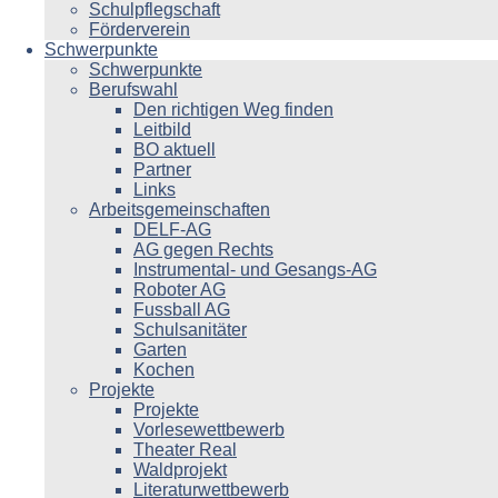
Schulpflegschaft
Förderverein
Schwerpunkte
Schwerpunkte
Berufswahl
Den richtigen Weg finden
Leitbild
BO aktuell
Partner
Links
Arbeitsgemeinschaften
DELF-AG
AG gegen Rechts
Instrumental- und Gesangs-AG
Roboter AG
Fussball AG
Schulsanitäter
Garten
Kochen
Projekte
Projekte
Vorlesewettbewerb
Theater Real
Waldprojekt
Literaturwettbewerb