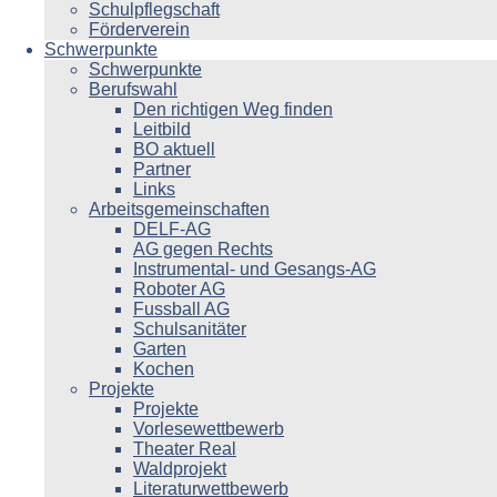
Schulpflegschaft
Förderverein
Schwerpunkte
Schwerpunkte
Berufswahl
Den richtigen Weg finden
Leitbild
BO aktuell
Partner
Links
Arbeitsgemeinschaften
DELF-AG
AG gegen Rechts
Instrumental- und Gesangs-AG
Roboter AG
Fussball AG
Schulsanitäter
Garten
Kochen
Projekte
Projekte
Vorlesewettbewerb
Theater Real
Waldprojekt
Literaturwettbewerb