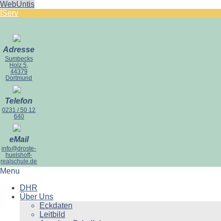
WebUntis
IServ
Adresse
Sumbecks
Holz 5,
44379
Dortmund
Telefon
0231 / 50 12
640
eMail
info@droste-
huelshoff-
realschule.de
Menu
DHR
Über Uns
Eckdaten
Leitbild