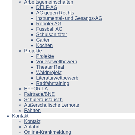
Arbeitsgemeinschaften
DELF-AG
AG gegen Rechts
Instrumental- und Gesangs-AG
Roboter AG
Fussball AG
Schulsanitäter
Garten
Kochen
Projekte
Projekte
Vorlesewettbewerb
Theater Real
Waldprojekt
Literaturwettbewerb
Radfahrtraining
EFFORT A
Fairtrade/BNE
Schüleraustausch
Außerschulische Lernorte
Fahrten
Kontakt
Kontakt
Anfahrt
Online-Krankmeldung