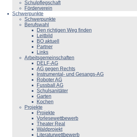
Schulpflegschaft
Förderverein
Schwerpunkte
Schwerpunkte
Berufswahl
Den richtigen Weg finden
Leitbild
BO aktuell
Partner
Links
Arbeitsgemeinschaften
DELF-AG
AG gegen Rechts
Instrumental- und Gesangs-AG
Roboter AG
Fussball AG
Schulsanitäter
Garten
Kochen
Projekte
Projekte
Vorlesewettbewerb
Theater Real
Waldprojekt
Literaturwettbewerb