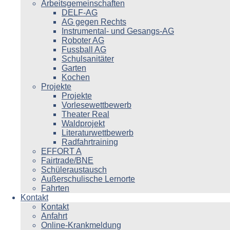
Arbeitsgemeinschaften
DELF-AG
AG gegen Rechts
Instrumental- und Gesangs-AG
Roboter AG
Fussball AG
Schulsanitäter
Garten
Kochen
Projekte
Projekte
Vorlesewettbewerb
Theater Real
Waldprojekt
Literaturwettbewerb
Radfahrtraining
EFFORT A
Fairtrade/BNE
Schüleraustausch
Außerschulische Lernorte
Fahrten
Kontakt
Kontakt
Anfahrt
Online-Krankmeldung