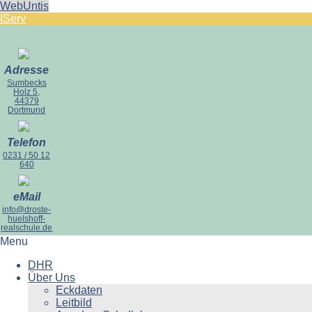
WebUntis
IServ
Adresse
Sumbecks
Holz 5,
44379
Dortmund
Telefon
0231 / 50 12
640
eMail
info@droste-
huelshoff-
realschule.de
Menu
DHR
Über Uns
Eckdaten
Leitbild