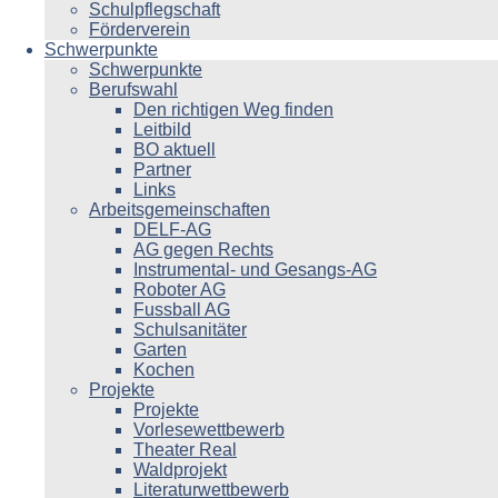
Schulpflegschaft
Förderverein
Schwerpunkte
Schwerpunkte
Berufswahl
Den richtigen Weg finden
Leitbild
BO aktuell
Partner
Links
Arbeitsgemeinschaften
DELF-AG
AG gegen Rechts
Instrumental- und Gesangs-AG
Roboter AG
Fussball AG
Schulsanitäter
Garten
Kochen
Projekte
Projekte
Vorlesewettbewerb
Theater Real
Waldprojekt
Literaturwettbewerb