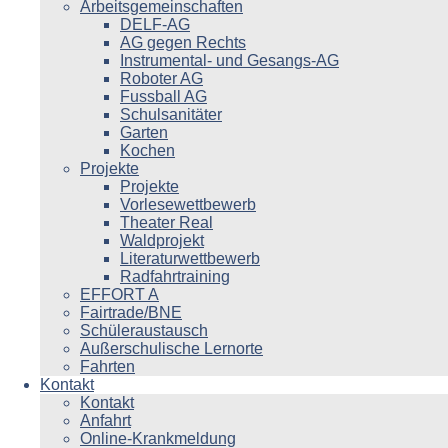
Arbeitsgemeinschaften
DELF-AG
AG gegen Rechts
Instrumental- und Gesangs-AG
Roboter AG
Fussball AG
Schulsanitäter
Garten
Kochen
Projekte
Projekte
Vorlesewettbewerb
Theater Real
Waldprojekt
Literaturwettbewerb
Radfahrtraining
EFFORT A
Fairtrade/BNE
Schüleraustausch
Außerschulische Lernorte
Fahrten
Kontakt
Kontakt
Anfahrt
Online-Krankmeldung