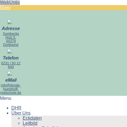
WebUntis
IServ
Adresse
Sumbecks
Holz 5,
44379
Dortmund
Telefon
0231 / 50 12
640
eMail
info@droste-
huelshoff-
realschule.de
Menu
DHR
Über Uns
Eckdaten
Leitbild