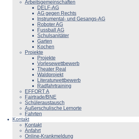
Arbeitsgemeinschaften
DELF-AG
AG gegen Rechts
Instrumental- und Gesangs-AG
Roboter AG
Fussball AG
Schulsanitäter
Garten
Kochen
Projekte
Projekte
Vorlesewettbewerb
Theater Real
Waldprojekt
Literaturwettbewerb
Radfahrtraining
EFFORT A
Fairtrade/BNE
Schüleraustausch
Außerschulische Lernorte
Fahrten
Kontakt
Kontakt
Anfahrt
Online-Krankmeldung