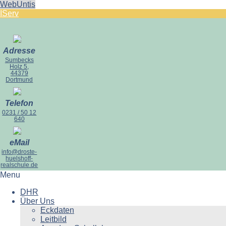
WebUntis
IServ
Adresse
Sumbecks
Holz 5,
44379
Dortmund
Telefon
0231 / 50 12
640
eMail
info@droste-
huelshoff-
realschule.de
Menu
DHR
Über Uns
Eckdaten
Leitbild