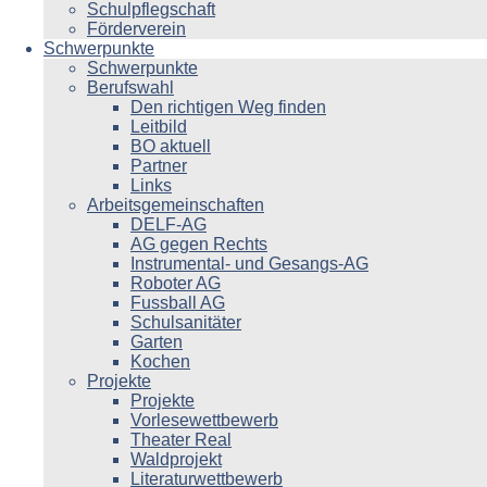
Schulpflegschaft
Förderverein
Schwerpunkte
Schwerpunkte
Berufswahl
Den richtigen Weg finden
Leitbild
BO aktuell
Partner
Links
Arbeitsgemeinschaften
DELF-AG
AG gegen Rechts
Instrumental- und Gesangs-AG
Roboter AG
Fussball AG
Schulsanitäter
Garten
Kochen
Projekte
Projekte
Vorlesewettbewerb
Theater Real
Waldprojekt
Literaturwettbewerb