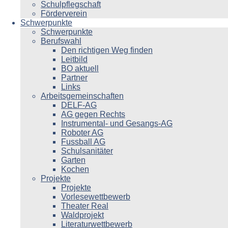
Schulpflegschaft
Förderverein
Schwerpunkte
Schwerpunkte
Berufswahl
Den richtigen Weg finden
Leitbild
BO aktuell
Partner
Links
Arbeitsgemeinschaften
DELF-AG
AG gegen Rechts
Instrumental- und Gesangs-AG
Roboter AG
Fussball AG
Schulsanitäter
Garten
Kochen
Projekte
Projekte
Vorlesewettbewerb
Theater Real
Waldprojekt
Literaturwettbewerb