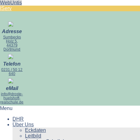
WebUntis
IServ
Adresse
Sumbecks
Holz 5,
44379
Dortmund
Telefon
0231 / 50 12
640
eMail
info@droste-
huelshoff-
realschule.de
Menu
DHR
Über Uns
Eckdaten
Leitbild