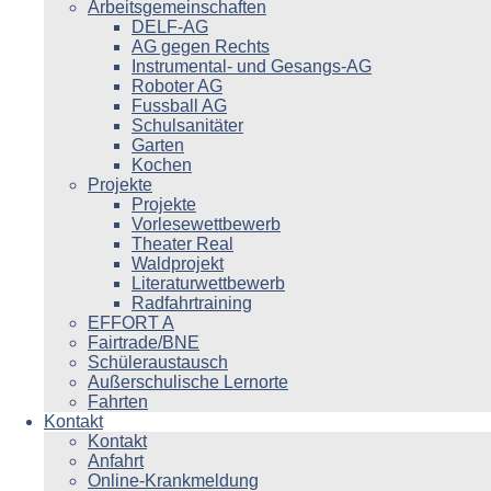
Arbeitsgemeinschaften
DELF-AG
AG gegen Rechts
Instrumental- und Gesangs-AG
Roboter AG
Fussball AG
Schulsanitäter
Garten
Kochen
Projekte
Projekte
Vorlesewettbewerb
Theater Real
Waldprojekt
Literaturwettbewerb
Radfahrtraining
EFFORT A
Fairtrade/BNE
Schüleraustausch
Außerschulische Lernorte
Fahrten
Kontakt
Kontakt
Anfahrt
Online-Krankmeldung