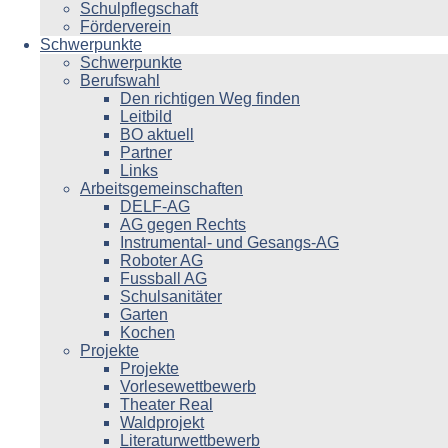
Schulpflegschaft
Förderverein
Schwerpunkte
Schwerpunkte
Berufswahl
Den richtigen Weg finden
Leitbild
BO aktuell
Partner
Links
Arbeitsgemeinschaften
DELF-AG
AG gegen Rechts
Instrumental- und Gesangs-AG
Roboter AG
Fussball AG
Schulsanitäter
Garten
Kochen
Projekte
Projekte
Vorlesewettbewerb
Theater Real
Waldprojekt
Literaturwettbewerb