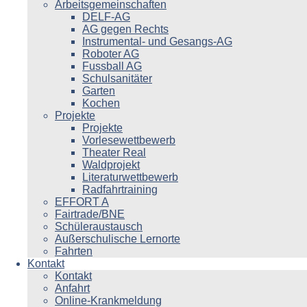
Arbeitsgemeinschaften
DELF-AG
AG gegen Rechts
Instrumental- und Gesangs-AG
Roboter AG
Fussball AG
Schulsanitäter
Garten
Kochen
Projekte
Projekte
Vorlesewettbewerb
Theater Real
Waldprojekt
Literaturwettbewerb
Radfahrtraining
EFFORT A
Fairtrade/BNE
Schüleraustausch
Außerschulische Lernorte
Fahrten
Kontakt
Kontakt
Anfahrt
Online-Krankmeldung