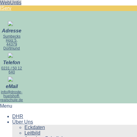
WebUntis
IServ
Adresse
Sumbecks
Holz 5,
44379
Dortmund
Telefon
0231 / 50 12
640
eMail
info@droste-
huelshoff-
realschule.de
Menu
DHR
Über Uns
Eckdaten
Leitbild