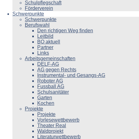
Schulpflegschaft
Förderverein
Schwerpunkte
Schwerpunkte
Berufswahl
Den richtigen Weg finden
Leitbild
BO aktuell
Partner
Links
Arbeitsgemeinschaften
DELF-AG
AG gegen Rechts
Instrumental- und Gesangs-AG
Roboter AG
Fussball AG
Schulsanitäter
Garten
Kochen
Projekte
Projekte
Vorlesewettbewerb
Theater Real
Waldprojekt
Literaturwettbewerb