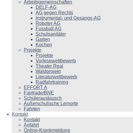
Arbeitsgemeinschaften
DELF-AG
AG gegen Rechts
Instrumental- und Gesangs-AG
Roboter AG
Fussball AG
Schulsanitäter
Garten
Kochen
Projekte
Projekte
Vorlesewettbewerb
Theater Real
Waldprojekt
Literaturwettbewerb
Radfahrtraining
EFFORT A
Fairtrade/BNE
Schüleraustausch
Außerschulische Lernorte
Fahrten
Kontakt
Kontakt
Anfahrt
Online-Krankmeldung