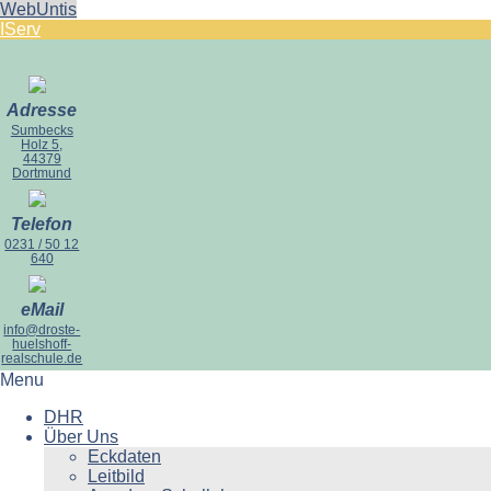
WebUntis
IServ
Adresse
Sumbecks
Holz 5,
44379
Dortmund
Telefon
0231 / 50 12
640
eMail
info@droste-
huelshoff-
realschule.de
Menu
DHR
Über Uns
Eckdaten
Leitbild