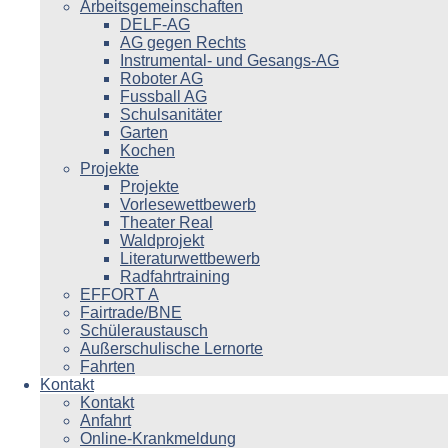
Arbeitsgemeinschaften
DELF-AG
AG gegen Rechts
Instrumental- und Gesangs-AG
Roboter AG
Fussball AG
Schulsanitäter
Garten
Kochen
Projekte
Projekte
Vorlesewettbewerb
Theater Real
Waldprojekt
Literaturwettbewerb
Radfahrtraining
EFFORT A
Fairtrade/BNE
Schüleraustausch
Außerschulische Lernorte
Fahrten
Kontakt
Kontakt
Anfahrt
Online-Krankmeldung