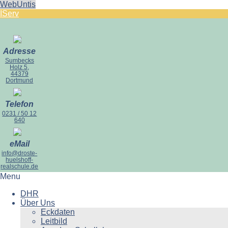
WebUntis
IServ
Adresse
Sumbecks
Holz 5,
44379
Dortmund
Telefon
0231 / 50 12
640
eMail
info@droste-
huelshoff-
realschule.de
Menu
DHR
Über Uns
Eckdaten
Leitbild