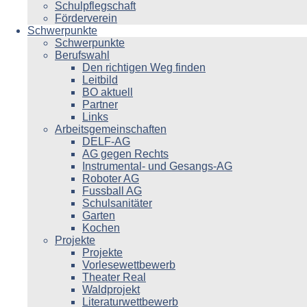
Schulpflegschaft
Förderverein
Schwerpunkte
Schwerpunkte
Berufswahl
Den richtigen Weg finden
Leitbild
BO aktuell
Partner
Links
Arbeitsgemeinschaften
DELF-AG
AG gegen Rechts
Instrumental- und Gesangs-AG
Roboter AG
Fussball AG
Schulsanitäter
Garten
Kochen
Projekte
Projekte
Vorlesewettbewerb
Theater Real
Waldprojekt
Literaturwettbewerb