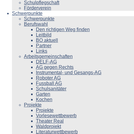
Schulpflegschaft
Förderverein
Schwerpunkte
Schwerpunkte
Berufswahl
Den richtigen Weg finden
Leitbild
BO aktuell
Partner
Links
Arbeitsgemeinschaften
DELF-AG
AG gegen Rechts
Instrumental- und Gesangs-AG
Roboter AG
Fussball AG
Schulsanitäter
Garten
Kochen
Projekte
Projekte
Vorlesewettbewerb
Theater Real
Waldprojekt
Literaturwettbewerb