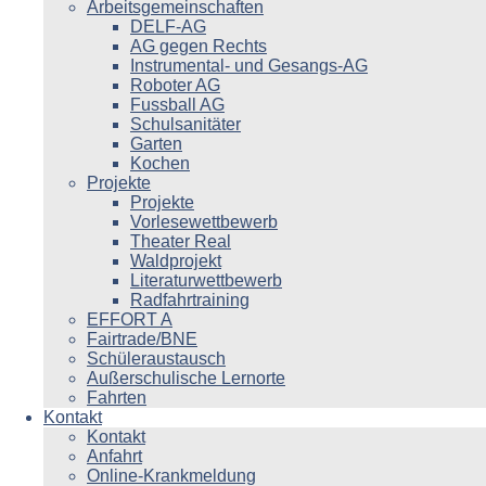
Arbeitsgemeinschaften
DELF-AG
AG gegen Rechts
Instrumental- und Gesangs-AG
Roboter AG
Fussball AG
Schulsanitäter
Garten
Kochen
Projekte
Projekte
Vorlesewettbewerb
Theater Real
Waldprojekt
Literaturwettbewerb
Radfahrtraining
EFFORT A
Fairtrade/BNE
Schüleraustausch
Außerschulische Lernorte
Fahrten
Kontakt
Kontakt
Anfahrt
Online-Krankmeldung