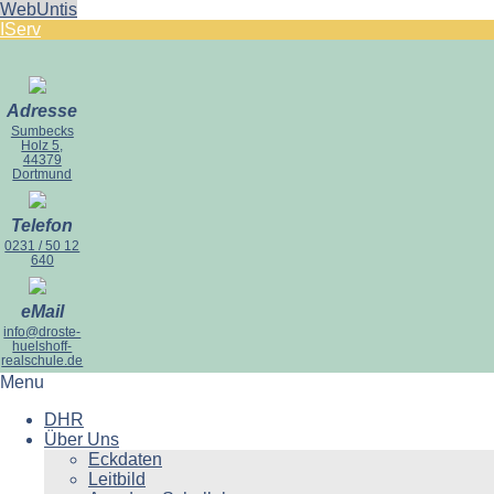
WebUntis
IServ
Adresse
Sumbecks
Holz 5,
44379
Dortmund
Telefon
0231 / 50 12
640
eMail
info@droste-
huelshoff-
realschule.de
Menu
DHR
Über Uns
Eckdaten
Leitbild