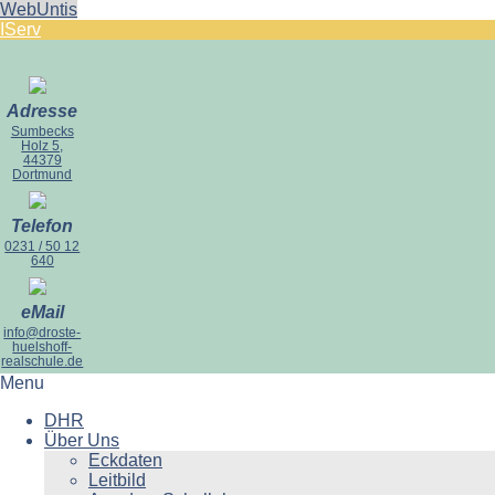
WebUntis
IServ
Adresse
Sumbecks
Holz 5,
44379
Dortmund
Telefon
0231 / 50 12
640
eMail
info@droste-
huelshoff-
realschule.de
Menu
DHR
Über Uns
Eckdaten
Leitbild