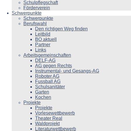
Schulpflegschaft
Förderverein
Schwerpunkte
Schwerpunkte
Berufswahl
Den richtigen Weg finden
Leitbild
BO aktuell
Partner
Links
Arbeitsgemeinschaften
DELF-AG
AG gegen Rechts
Instrumental- und Gesangs-AG
Roboter AG
Fussball AG
Schulsanitäter
Garten
Kochen
Projekte
Projekte
Vorlesewettbewerb
Theater Real
Waldprojekt
Literaturwettbewerb