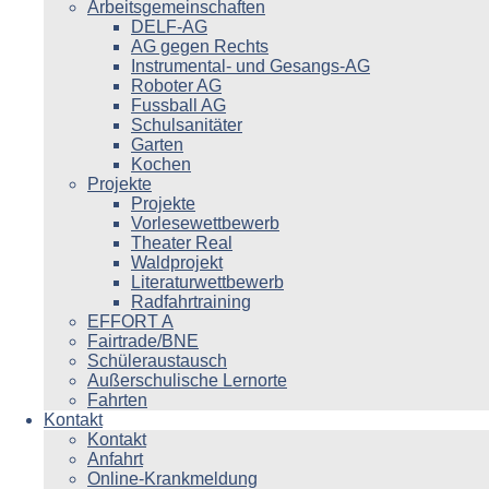
Arbeitsgemeinschaften
DELF-AG
AG gegen Rechts
Instrumental- und Gesangs-AG
Roboter AG
Fussball AG
Schulsanitäter
Garten
Kochen
Projekte
Projekte
Vorlesewettbewerb
Theater Real
Waldprojekt
Literaturwettbewerb
Radfahrtraining
EFFORT A
Fairtrade/BNE
Schüleraustausch
Außerschulische Lernorte
Fahrten
Kontakt
Kontakt
Anfahrt
Online-Krankmeldung