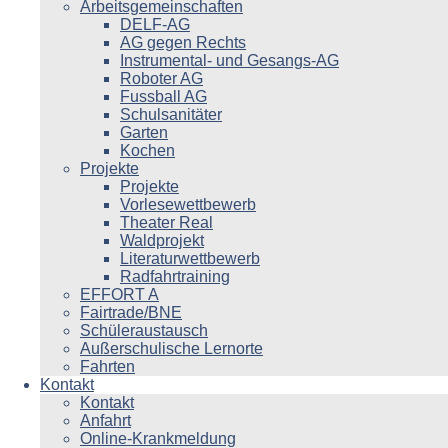
Arbeitsgemeinschaften
DELF-AG
AG gegen Rechts
Instrumental- und Gesangs-AG
Roboter AG
Fussball AG
Schulsanitäter
Garten
Kochen
Projekte
Projekte
Vorlesewettbewerb
Theater Real
Waldprojekt
Literaturwettbewerb
Radfahrtraining
EFFORT A
Fairtrade/BNE
Schüleraustausch
Außerschulische Lernorte
Fahrten
Kontakt
Kontakt
Anfahrt
Online-Krankmeldung