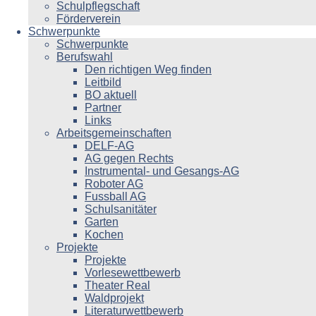
Schulpflegschaft
Förderverein
Schwerpunkte
Schwerpunkte
Berufswahl
Den richtigen Weg finden
Leitbild
BO aktuell
Partner
Links
Arbeitsgemeinschaften
DELF-AG
AG gegen Rechts
Instrumental- und Gesangs-AG
Roboter AG
Fussball AG
Schulsanitäter
Garten
Kochen
Projekte
Projekte
Vorlesewettbewerb
Theater Real
Waldprojekt
Literaturwettbewerb