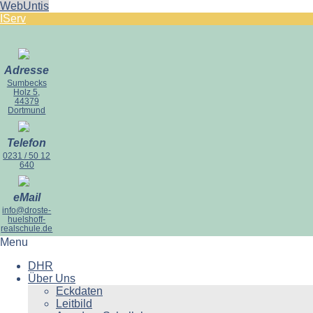
WebUntis
IServ
Adresse
Sumbecks
Holz 5,
44379
Dortmund
Telefon
0231 / 50 12
640
eMail
info@droste-
huelshoff-
realschule.de
Menu
DHR
Über Uns
Eckdaten
Leitbild