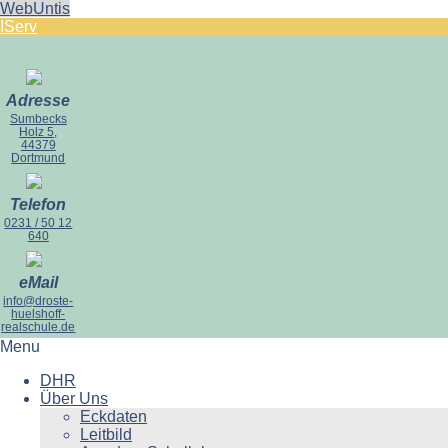
WebUntis
IServ
Adresse
Sumbecks
Holz 5,
44379
Dortmund
Telefon
0231 / 50 12
640
eMail
info@droste-
huelshoff-
realschule.de
Menu
DHR
Über Uns
Eckdaten
Leitbild