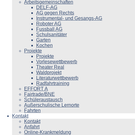
Arbeitsgemeinschaften
DELF-AG
AG gegen Rechts
Instrumental- und Gesangs-AG
Roboter AG
Fussball AG
Schulsanitäter
Garten
Kochen
Projekte
Projekte
Vorlesewettbewerb
Theater Real
Waldprojekt
Literaturwettbewerb
Radfahrtraining
EFFORT A
Fairtrade/BNE
Schüleraustausch
Außerschulische Lernorte
Fahrten
Kontakt
Kontakt
Anfahrt
Online-Krankmeldung