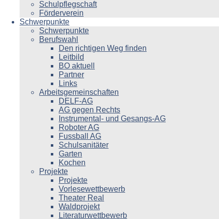
Schulpflegschaft
Förderverein
Schwerpunkte
Schwerpunkte
Berufswahl
Den richtigen Weg finden
Leitbild
BO aktuell
Partner
Links
Arbeitsgemeinschaften
DELF-AG
AG gegen Rechts
Instrumental- und Gesangs-AG
Roboter AG
Fussball AG
Schulsanitäter
Garten
Kochen
Projekte
Projekte
Vorlesewettbewerb
Theater Real
Waldprojekt
Literaturwettbewerb