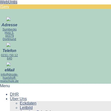
WebUntis
IServ
Adresse
Sumbecks
Holz 5,
44379
Dortmund
Telefon
0231 / 50 12
640
eMail
info@droste-
huelshoff-
realschule.de
Menu
DHR
Über Uns
Eckdaten
Leitbild