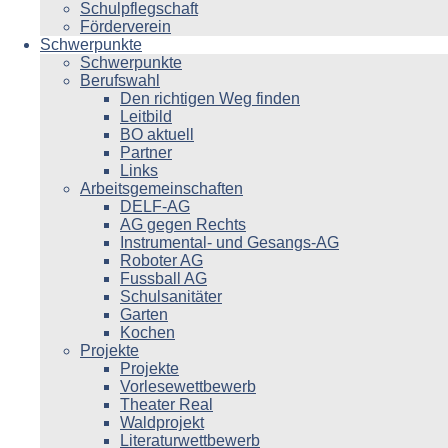
Schulpflegschaft
Förderverein
Schwerpunkte
Schwerpunkte
Berufswahl
Den richtigen Weg finden
Leitbild
BO aktuell
Partner
Links
Arbeitsgemeinschaften
DELF-AG
AG gegen Rechts
Instrumental- und Gesangs-AG
Roboter AG
Fussball AG
Schulsanitäter
Garten
Kochen
Projekte
Projekte
Vorlesewettbewerb
Theater Real
Waldprojekt
Literaturwettbewerb