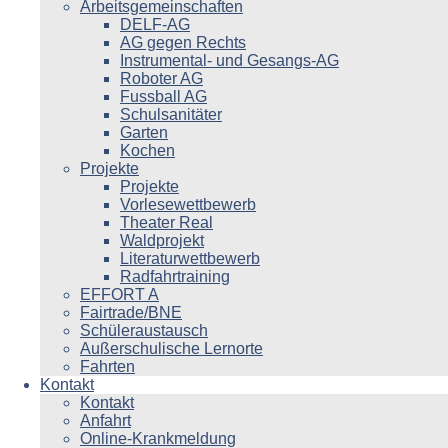
Arbeitsgemeinschaften
DELF-AG
AG gegen Rechts
Instrumental- und Gesangs-AG
Roboter AG
Fussball AG
Schulsanitäter
Garten
Kochen
Projekte
Projekte
Vorlesewettbewerb
Theater Real
Waldprojekt
Literaturwettbewerb
Radfahrtraining
EFFORT A
Fairtrade/BNE
Schüleraustausch
Außerschulische Lernorte
Fahrten
Kontakt
Kontakt
Anfahrt
Online-Krankmeldung