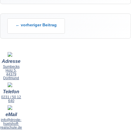
← vorheriger Beitrag
Adresse
Sumbecks
Holz 5,
44379
Dortmund
Telefon
0231 / 50 12
640
eMail
info@droste-
huelshoff-
realschule.de