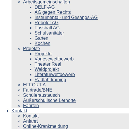
Arbeitsgemeinschaften
DELF-AG
AG gegen Rechts
Instrumental- und Gesangs-AG
Roboter AG
Fussball AG
Schulsanitäter
Garten
Kochen
Projekte
Projekte
Vorlesewettbewerb
Theater Real
Waldprojekt
Literaturwettbewerb
Radfahrtraining
EFFORT A
Fairtrade/BNE
Schüleraustausch
Außerschulische Lernorte
Fahrten
Kontakt
Kontakt
Anfahrt
Online-Krankmeldung