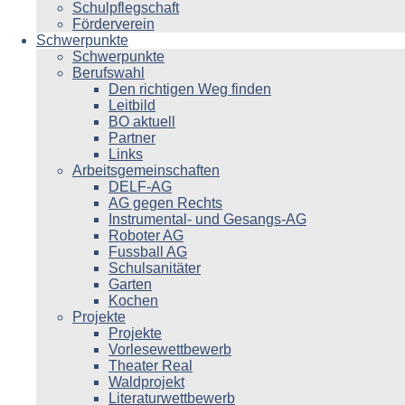
Schulpflegschaft
Förderverein
Schwerpunkte
Schwerpunkte
Berufswahl
Den richtigen Weg finden
Leitbild
BO aktuell
Partner
Links
Arbeitsgemeinschaften
DELF-AG
AG gegen Rechts
Instrumental- und Gesangs-AG
Roboter AG
Fussball AG
Schulsanitäter
Garten
Kochen
Projekte
Projekte
Vorlesewettbewerb
Theater Real
Waldprojekt
Literaturwettbewerb