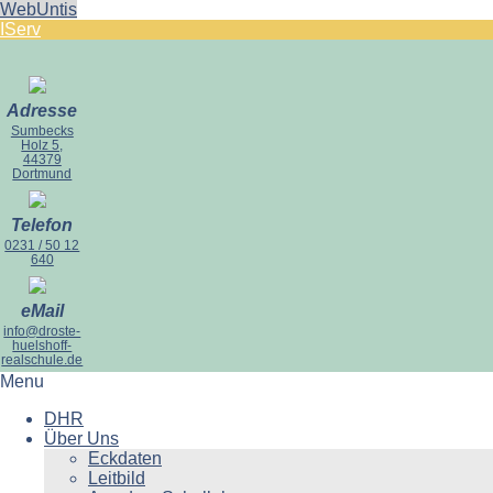
WebUntis
IServ
Adresse
Sumbecks
Holz 5,
44379
Dortmund
Telefon
0231 / 50 12
640
eMail
info@droste-
huelshoff-
realschule.de
Menu
DHR
Über Uns
Eckdaten
Leitbild