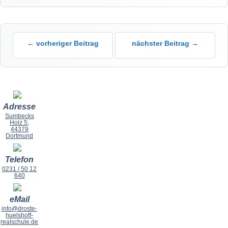
← vorheriger Beitrag
nächster Beitrag →
Adresse
Sumbecks
Holz 5,
44379
Dortmund
Telefon
0231 / 50 12
640
eMail
info@droste-
huelshoff-
realschule.de