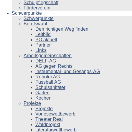
Schulpflegschaft
Förderverein
Schwerpunkte
Schwerpunkte
Berufswahl
Den richtigen Weg finden
Leitbild
BO aktuell
Partner
Links
Arbeitsgemeinschaften
DELF-AG
AG gegen Rechts
Instrumental- und Gesangs-AG
Roboter AG
Fussball AG
Schulsanitäter
Garten
Kochen
Projekte
Projekte
Vorlesewettbewerb
Theater Real
Waldprojekt
Literaturwettbewerb