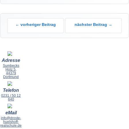
← vorheriger Beitrag
nächster Beitrag →
Adresse
Sumbecks
Holz 5,
44379
Dortmund
Telefon
0231 / 50 12
640
eMail
info@droste-
huelshoff-
realschule.de