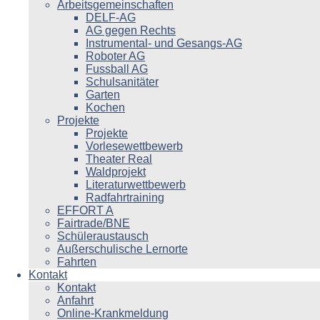
Arbeitsgemeinschaften
DELF-AG
AG gegen Rechts
Instrumental- und Gesangs-AG
Roboter AG
Fussball AG
Schulsanitäter
Garten
Kochen
Projekte
Projekte
Vorlesewettbewerb
Theater Real
Waldprojekt
Literaturwettbewerb
Radfahrtraining
EFFORT A
Fairtrade/BNE
Schüleraustausch
Außerschulische Lernorte
Fahrten
Kontakt
Kontakt
Anfahrt
Online-Krankmeldung