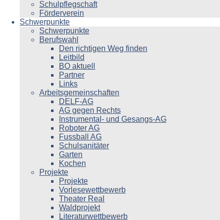
Schulpflegschaft
Förderverein
Schwerpunkte
Schwerpunkte
Berufswahl
Den richtigen Weg finden
Leitbild
BO aktuell
Partner
Links
Arbeitsgemeinschaften
DELF-AG
AG gegen Rechts
Instrumental- und Gesangs-AG
Roboter AG
Fussball AG
Schulsanitäter
Garten
Kochen
Projekte
Projekte
Vorlesewettbewerb
Theater Real
Waldprojekt
Literaturwettbewerb