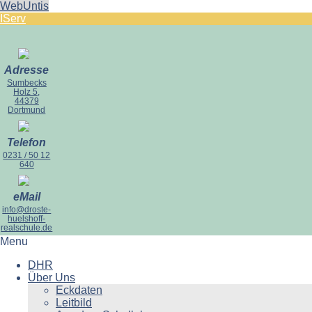
WebUntis
IServ
Adresse
Sumbecks
Holz 5,
44379
Dortmund
Telefon
0231 / 50 12
640
eMail
info@droste-
huelshoff-
realschule.de
Menu
DHR
Über Uns
Eckdaten
Leitbild