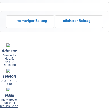
← vorheriger Beitrag
nächster Beitrag →
Adresse
Sumbecks
Holz 5,
44379
Dortmund
Telefon
0231 / 50 12
640
eMail
info@droste-
huelshoff-
realschule.de