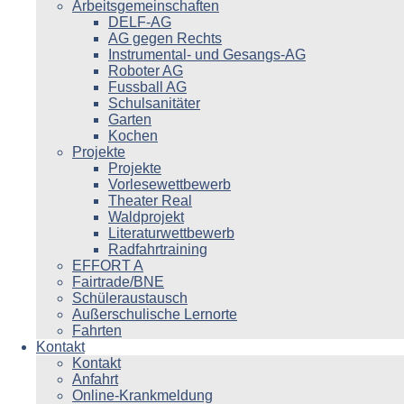
Arbeitsgemeinschaften
DELF-AG
AG gegen Rechts
Instrumental- und Gesangs-AG
Roboter AG
Fussball AG
Schulsanitäter
Garten
Kochen
Projekte
Projekte
Vorlesewettbewerb
Theater Real
Waldprojekt
Literaturwettbewerb
Radfahrtraining
EFFORT A
Fairtrade/BNE
Schüleraustausch
Außerschulische Lernorte
Fahrten
Kontakt
Kontakt
Anfahrt
Online-Krankmeldung