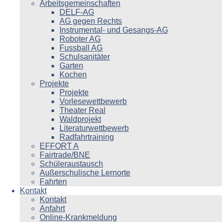
Arbeitsgemeinschaften
DELF-AG
AG gegen Rechts
Instrumental- und Gesangs-AG
Roboter AG
Fussball AG
Schulsanitäter
Garten
Kochen
Projekte
Projekte
Vorlesewettbewerb
Theater Real
Waldprojekt
Literaturwettbewerb
Radfahrtraining
EFFORT A
Fairtrade/BNE
Schüleraustausch
Außerschulische Lernorte
Fahrten
Kontakt
Kontakt
Anfahrt
Online-Krankmeldung