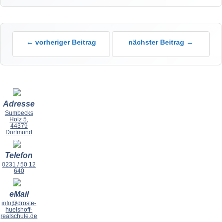
← vorheriger Beitrag
nächster Beitrag →
Adresse
Sumbecks
Holz 5,
44379
Dortmund
Telefon
0231 / 50 12
640
eMail
info@droste-
huelshoff-
realschule.de