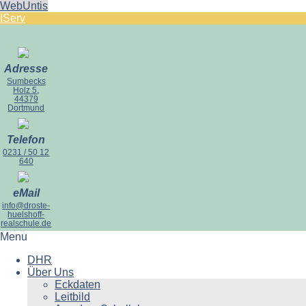
WebUntis
IServ
Adresse
Sumbecks
Holz 5,
44379
Dortmund
Telefon
0231 / 50 12
640
eMail
info@droste-
huelshoff-
realschule.de
Menu
DHR
Über Uns
Eckdaten
Leitbild