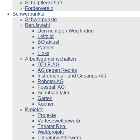
Schulpflegschaft
Förderverein
Schwerpunkte
Schwerpunkte
Berufswahl
Den richtigen Weg finden
Leitbild
BO aktuell
Partner
Links
Arbeitsgemeinschaften
DELF-AG
AG gegen Rechts
Instrumental- und Gesangs-AG
Roboter AG
Fussball AG
Schulsanitäter
Garten
Kochen
Projekte
Projekte
Vorlesewettbewerb
Theater Real
Waldprojekt
Literaturwettbewerb