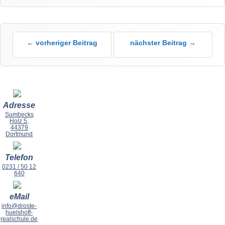
← vorheriger Beitrag
nächster Beitrag →
Adresse
Sumbecks
Holz 5,
44379
Dortmund
Telefon
0231 / 50 12
640
eMail
info@droste-
huelshoff-
realschule.de