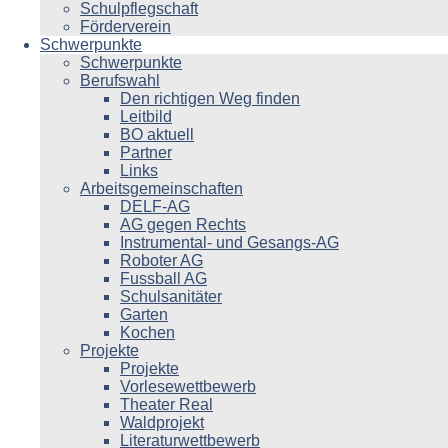
Schulpflegschaft
Förderverein
Schwerpunkte
Schwerpunkte
Berufswahl
Den richtigen Weg finden
Leitbild
BO aktuell
Partner
Links
Arbeitsgemeinschaften
DELF-AG
AG gegen Rechts
Instrumental- und Gesangs-AG
Roboter AG
Fussball AG
Schulsanitäter
Garten
Kochen
Projekte
Projekte
Vorlesewettbewerb
Theater Real
Waldprojekt
Literaturwettbewerb