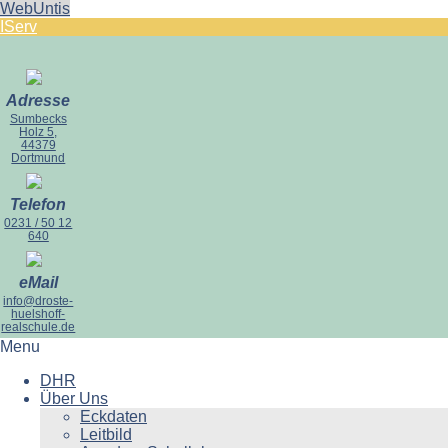
WebUntis
IServ
Adresse
Sumbecks
Holz 5,
44379
Dortmund
Telefon
0231 / 50 12
640
eMail
info@droste-
huelshoff-
realschule.de
Menu
DHR
Über Uns
Eckdaten
Leitbild