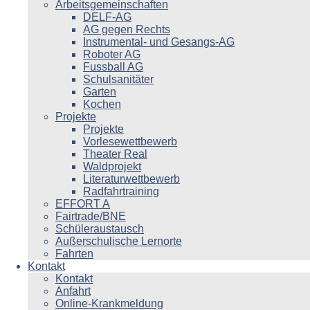
Arbeitsgemeinschaften
DELF-AG
AG gegen Rechts
Instrumental- und Gesangs-AG
Roboter AG
Fussball AG
Schulsanitäter
Garten
Kochen
Projekte
Projekte
Vorlesewettbewerb
Theater Real
Waldprojekt
Literaturwettbewerb
Radfahrtraining
EFFORT A
Fairtrade/BNE
Schüleraustausch
Außerschulische Lernorte
Fahrten
Kontakt
Kontakt
Anfahrt
Online-Krankmeldung