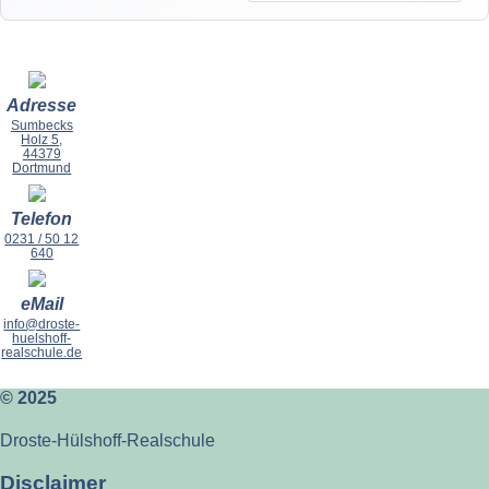
Adresse
Sumbecks
Holz 5,
44379
Dortmund
Telefon
0231 / 50 12
640
eMail
info@droste-
huelshoff-
realschule.de
© 2025
Droste-Hülshoff-Realschule
Disclaimer