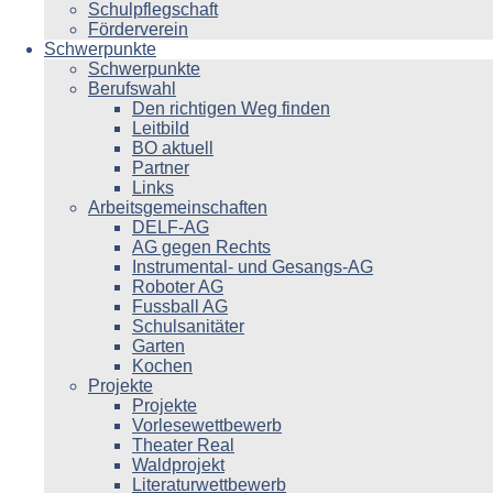
Schulpflegschaft
Förderverein
Schwerpunkte
Schwerpunkte
Berufswahl
Den richtigen Weg finden
Leitbild
BO aktuell
Partner
Links
Arbeitsgemeinschaften
DELF-AG
AG gegen Rechts
Instrumental- und Gesangs-AG
Roboter AG
Fussball AG
Schulsanitäter
Garten
Kochen
Projekte
Projekte
Vorlesewettbewerb
Theater Real
Waldprojekt
Literaturwettbewerb