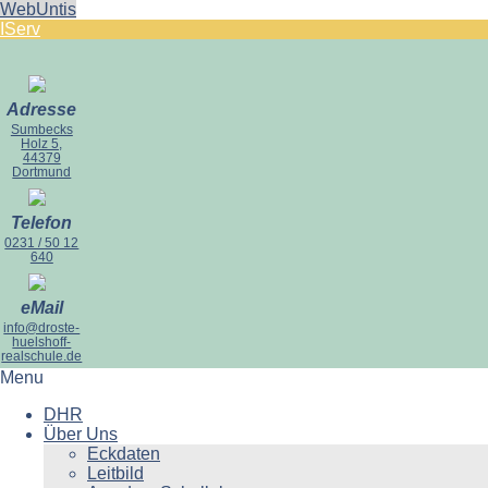
WebUntis
IServ
Adresse
Sumbecks
Holz 5,
44379
Dortmund
Telefon
0231 / 50 12
640
eMail
info@droste-
huelshoff-
realschule.de
Menu
DHR
Über Uns
Eckdaten
Leitbild