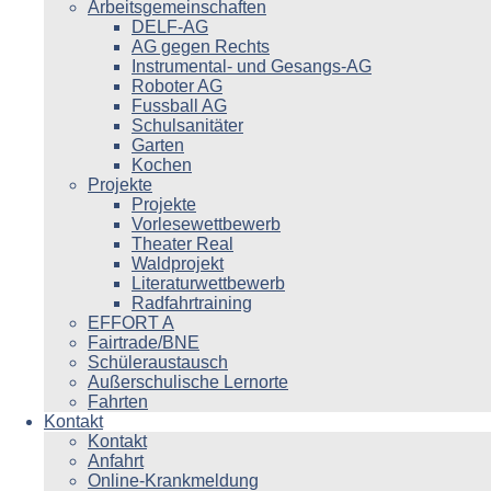
Arbeitsgemeinschaften
DELF-AG
AG gegen Rechts
Instrumental- und Gesangs-AG
Roboter AG
Fussball AG
Schulsanitäter
Garten
Kochen
Projekte
Projekte
Vorlesewettbewerb
Theater Real
Waldprojekt
Literaturwettbewerb
Radfahrtraining
EFFORT A
Fairtrade/BNE
Schüleraustausch
Außerschulische Lernorte
Fahrten
Kontakt
Kontakt
Anfahrt
Online-Krankmeldung