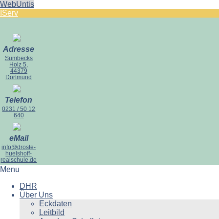
WebUntis
IServ
Adresse
Sumbecks
Holz 5,
44379
Dortmund
Telefon
0231 / 50 12
640
eMail
info@droste-
huelshoff-
realschule.de
Menu
DHR
Über Uns
Eckdaten
Leitbild