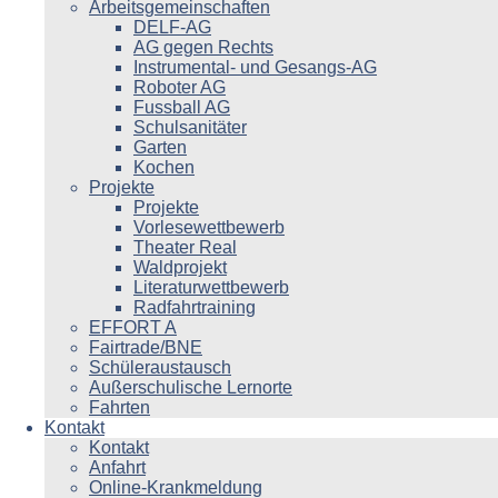
Arbeitsgemeinschaften
DELF-AG
AG gegen Rechts
Instrumental- und Gesangs-AG
Roboter AG
Fussball AG
Schulsanitäter
Garten
Kochen
Projekte
Projekte
Vorlesewettbewerb
Theater Real
Waldprojekt
Literaturwettbewerb
Radfahrtraining
EFFORT A
Fairtrade/BNE
Schüleraustausch
Außerschulische Lernorte
Fahrten
Kontakt
Kontakt
Anfahrt
Online-Krankmeldung