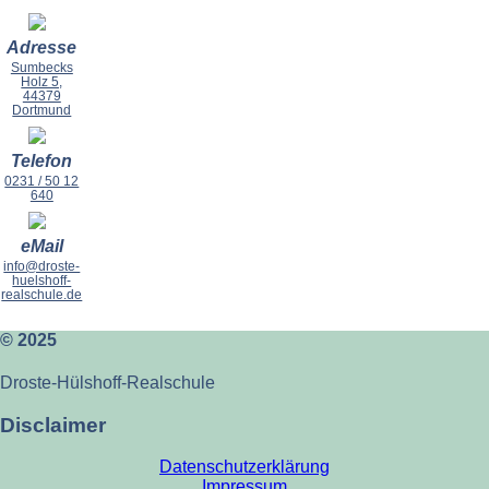
Adresse
Sumbecks
Holz 5,
44379
Dortmund
Telefon
0231 / 50 12
640
eMail
info@droste-
huelshoff-
realschule.de
© 2025
Droste-Hülshoff-Realschule
Disclaimer
Datenschutzerklärung
Impressum