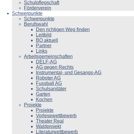
Schulpflegschaft
Förderverein
Schwerpunkte
Schwerpunkte
Berufswahl
Den richtigen Weg finden
Leitbild
BO aktuell
Partner
Links
Arbeitsgemeinschaften
DELF-AG
AG gegen Rechts
Instrumental- und Gesangs-AG
Roboter AG
Fussball AG
Schulsanitäter
Garten
Kochen
Projekte
Projekte
Vorlesewettbewerb
Theater Real
Waldprojekt
Literaturwettbewerb