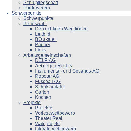
Schulpflegschaft
Förderverein
Schwerpunkte
Schwerpunkte
Berufswahl
Den richtigen Weg finden
Leitbild
BO aktuell
Partner
Links
Arbeitsgemeinschaften
DELF-AG
AG gegen Rechts
Instrumental- und Gesangs-AG
Roboter AG
Fussball AG
Schulsanitäter
Garten
Kochen
Projekte
Projekte
Vorlesewettbewerb
Theater Real
Waldprojekt
Literaturwettbewerb