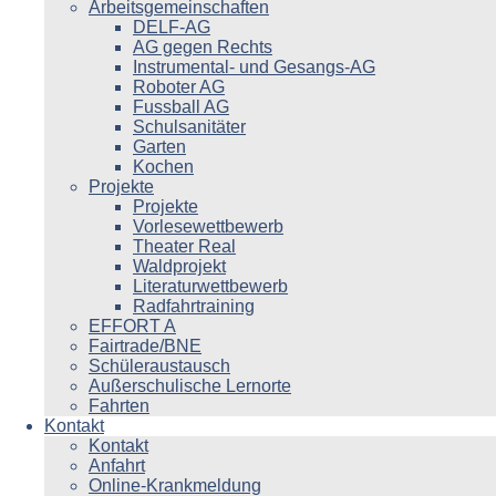
Arbeitsgemeinschaften
DELF-AG
AG gegen Rechts
Instrumental- und Gesangs-AG
Roboter AG
Fussball AG
Schulsanitäter
Garten
Kochen
Projekte
Projekte
Vorlesewettbewerb
Theater Real
Waldprojekt
Literaturwettbewerb
Radfahrtraining
EFFORT A
Fairtrade/BNE
Schüleraustausch
Außerschulische Lernorte
Fahrten
Kontakt
Kontakt
Anfahrt
Online-Krankmeldung