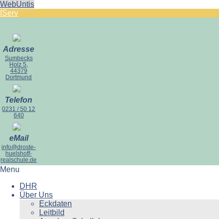
WebUntis
IServ
Adresse
Sumbecks
Holz 5,
44379
Dortmund
Telefon
0231 / 50 12
640
eMail
info@droste-
huelshoff-
realschule.de
Menu
DHR
Über Uns
Eckdaten
Leitbild