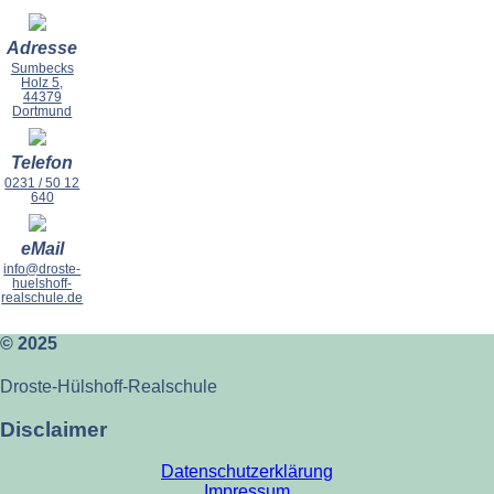
Adresse
Sumbecks
Holz 5,
44379
Dortmund
Telefon
0231 / 50 12
640
eMail
info@droste-
huelshoff-
realschule.de
© 2025
Droste-Hülshoff-Realschule
Disclaimer
Datenschutzerklärung
Impressum