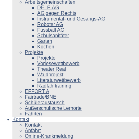
Arbeitsgemeinschaften
DELF-AG
AG gegen Rechts
Instrumental- und Gesangs-AG
Roboter AG
Fussball AG
Schulsanitäter
Garten
Kochen
Projekte
Projekte
Vorlesewettbewerb
Theater Real
Waldprojekt
Literaturwettbewerb
Radfahrtraining
EFFORT A
Fairtrade/BNE
Schüleraustausch
Außerschulische Lernorte
Fahrten
Kontakt
Kontakt
Anfahrt
Online-Krankmeldung