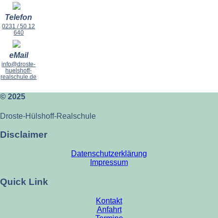
Telefon
0231 / 50 12
640
eMail
info@droste-
huelshoff-
realschule.de
© 2025
Droste-Hülshoff-Realschule
Disclaimer
Datenschutzerklärung
Impressum
Quick Link
Kontakt
Anfahrt