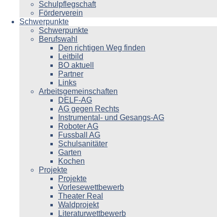
Schulpflegschaft
Förderverein
Schwerpunkte
Schwerpunkte
Berufswahl
Den richtigen Weg finden
Leitbild
BO aktuell
Partner
Links
Arbeitsgemeinschaften
DELF-AG
AG gegen Rechts
Instrumental- und Gesangs-AG
Roboter AG
Fussball AG
Schulsanitäter
Garten
Kochen
Projekte
Projekte
Vorlesewettbewerb
Theater Real
Waldprojekt
Literaturwettbewerb