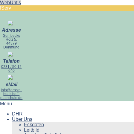
WebUntis
IServ
Adresse
Sumbecks
Holz 5,
44379
Dortmund
Telefon
0231 / 50 12
640
eMail
info@droste-
huelshoff-
realschule.de
Menu
DHR
Über Uns
Eckdaten
Leitbild