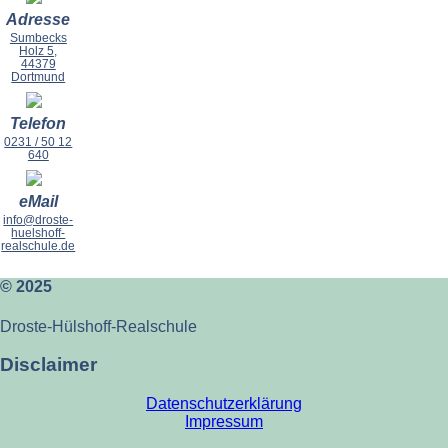
Adresse
Sumbecks
Holz 5,
44379
Dortmund
Telefon
0231 / 50 12
640
eMail
info@droste-
huelshoff-
realschule.de
© 2025
Droste-Hülshoff-Realschule
Disclaimer
Datenschutzerklärung
Impressum