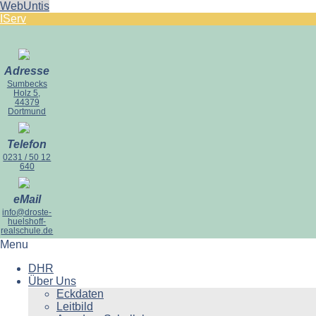
WebUntis
IServ
Adresse
Sumbecks
Holz 5,
44379
Dortmund
Telefon
0231 / 50 12
640
eMail
info@droste-
huelshoff-
realschule.de
Menu
DHR
Über Uns
Eckdaten
Leitbild