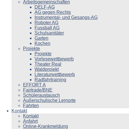
Arbeitsgemeinschaften
DELF-AG
AG gegen Rechts
Instrumental- und Gesangs-AG
Roboter AG
Fussball AG
Schulsanitäter
Garten
Kochen
Projekte
Projekte
Vorlesewettbewerb
Theater Real
Waldprojekt
Literaturwettbewerb
Radfahrtraining
EFFORT A
Fairtrade/BNE
Schüleraustausch
Außerschulische Lernorte
Fahrten
Kontakt
Kontakt
Anfahrt
Online-Krankmeldung