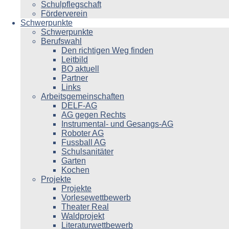
Schulpflegschaft
Förderverein
Schwerpunkte
Schwerpunkte
Berufswahl
Den richtigen Weg finden
Leitbild
BO aktuell
Partner
Links
Arbeitsgemeinschaften
DELF-AG
AG gegen Rechts
Instrumental- und Gesangs-AG
Roboter AG
Fussball AG
Schulsanitäter
Garten
Kochen
Projekte
Projekte
Vorlesewettbewerb
Theater Real
Waldprojekt
Literaturwettbewerb