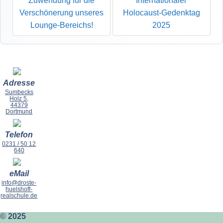
Zuwendung für die
Internationaler
Verschönerung unseres
Holocaust-Gedenktag
Lounge-Bereichs!
2025
Adresse
Sumbecks
Holz 5,
44379
Dortmund
Telefon
0231 / 50 12
640
eMail
info@droste-
huelshoff-
realschule.de
© 2025