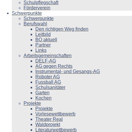
Schulpflegschaft
Förderverein
Schwerpunkte
Schwerpunkte
Berufswahl
Den richtigen Weg finden
Leitbild
BO aktuell
Partner
Links
Arbeitsgemeinschaften
DELF-AG
AG gegen Rechts
Instrumental- und Gesangs-AG
Roboter AG
Fussball AG
Schulsanitäter
Garten
Kochen
Projekte
Projekte
Vorlesewettbewerb
Theater Real
Waldprojekt
Literaturwettbewerb