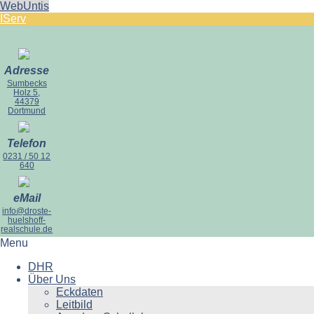
WebUntis
IServ
Adresse
Sumbecks
Holz 5,
44379
Dortmund
Telefon
0231 / 50 12
640
eMail
info@droste-
huelshoff-
realschule.de
Menu
DHR
Über Uns
Eckdaten
Leitbild