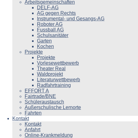
Arbeitsgemeinschaften
DELF-AG
AG gegen Rechts
Instrumental- und Gesangs-AG
Roboter AG
Fussball AG
Schulsanitäter
Garten
Kochen
Projekte
Projekte
Vorlesewettbewerb
Theater Real
Waldprojekt
Literaturwettbewerb
Radfahrtraining
EFFORT A
Fairtrade/BNE
Schüleraustausch
Außerschulische Lernorte
Fahrten
Kontakt
Kontakt
Anfahrt
Online-Krankmeldung