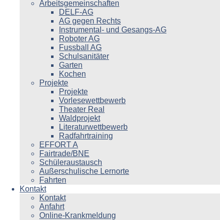
Arbeitsgemeinschaften
DELF-AG
AG gegen Rechts
Instrumental- und Gesangs-AG
Roboter AG
Fussball AG
Schulsanitäter
Garten
Kochen
Projekte
Projekte
Vorlesewettbewerb
Theater Real
Waldprojekt
Literaturwettbewerb
Radfahrtraining
EFFORT A
Fairtrade/BNE
Schüleraustausch
Außerschulische Lernorte
Fahrten
Kontakt
Kontakt
Anfahrt
Online-Krankmeldung