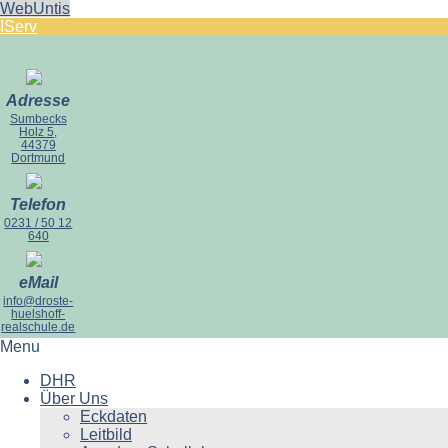
WebUntis
IServ
Adresse
Sumbecks
Holz 5,
44379
Dortmund
Telefon
0231 / 50 12
640
eMail
info@droste-
huelshoff-
realschule.de
Menu
DHR
Über Uns
Eckdaten
Leitbild