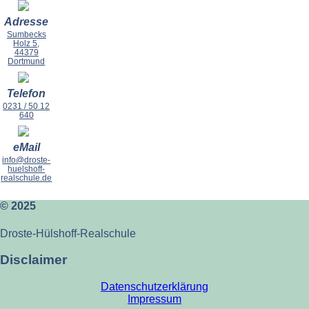
Adresse
Sumbecks
Holz 5,
44379
Dortmund
Telefon
0231 / 50 12
640
eMail
info@droste-
huelshoff-
realschule.de
© 2025
Droste-Hülshoff-Realschule
Disclaimer
Datenschutzerklärung
Impressum