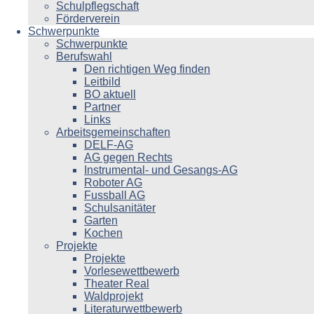
Schulpflegschaft
Förderverein
Schwerpunkte
Schwerpunkte
Berufswahl
Den richtigen Weg finden
Leitbild
BO aktuell
Partner
Links
Arbeitsgemeinschaften
DELF-AG
AG gegen Rechts
Instrumental- und Gesangs-AG
Roboter AG
Fussball AG
Schulsanitäter
Garten
Kochen
Projekte
Projekte
Vorlesewettbewerb
Theater Real
Waldprojekt
Literaturwettbewerb