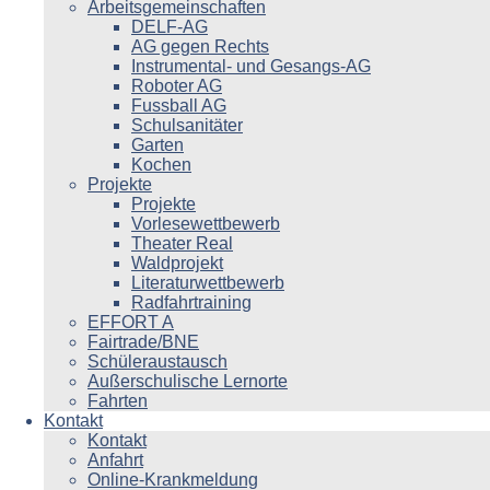
Arbeitsgemeinschaften
DELF-AG
AG gegen Rechts
Instrumental- und Gesangs-AG
Roboter AG
Fussball AG
Schulsanitäter
Garten
Kochen
Projekte
Projekte
Vorlesewettbewerb
Theater Real
Waldprojekt
Literaturwettbewerb
Radfahrtraining
EFFORT A
Fairtrade/BNE
Schüleraustausch
Außerschulische Lernorte
Fahrten
Kontakt
Kontakt
Anfahrt
Online-Krankmeldung