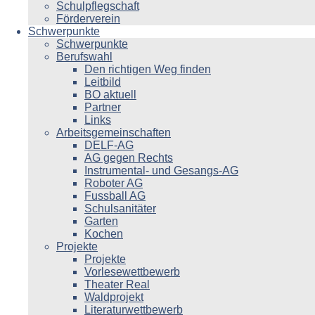
Schulpflegschaft
Förderverein
Schwerpunkte
Schwerpunkte
Berufswahl
Den richtigen Weg finden
Leitbild
BO aktuell
Partner
Links
Arbeitsgemeinschaften
DELF-AG
AG gegen Rechts
Instrumental- und Gesangs-AG
Roboter AG
Fussball AG
Schulsanitäter
Garten
Kochen
Projekte
Projekte
Vorlesewettbewerb
Theater Real
Waldprojekt
Literaturwettbewerb