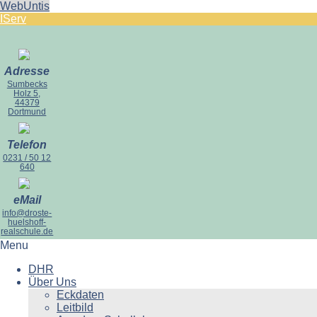
WebUntis
IServ
Adresse
Sumbecks
Holz 5,
44379
Dortmund
Telefon
0231 / 50 12
640
eMail
info@droste-
huelshoff-
realschule.de
Menu
DHR
Über Uns
Eckdaten
Leitbild