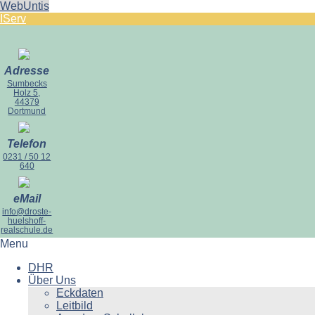
WebUntis
IServ
Adresse
Sumbecks
Holz 5,
44379
Dortmund
Telefon
0231 / 50 12
640
eMail
info@droste-
huelshoff-
realschule.de
Menu
DHR
Über Uns
Eckdaten
Leitbild