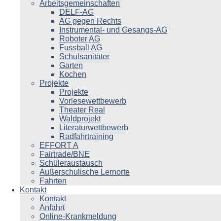
Arbeitsgemeinschaften
DELF-AG
AG gegen Rechts
Instrumental- und Gesangs-AG
Roboter AG
Fussball AG
Schulsanitäter
Garten
Kochen
Projekte
Projekte
Vorlesewettbewerb
Theater Real
Waldprojekt
Literaturwettbewerb
Radfahrtraining
EFFORT A
Fairtrade/BNE
Schüleraustausch
Außerschulische Lernorte
Fahrten
Kontakt
Kontakt
Anfahrt
Online-Krankmeldung