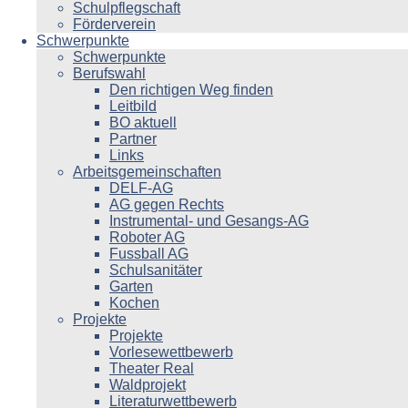
Schulpflegschaft
Förderverein
Schwerpunkte
Schwerpunkte
Berufswahl
Den richtigen Weg finden
Leitbild
BO aktuell
Partner
Links
Arbeitsgemeinschaften
DELF-AG
AG gegen Rechts
Instrumental- und Gesangs-AG
Roboter AG
Fussball AG
Schulsanitäter
Garten
Kochen
Projekte
Projekte
Vorlesewettbewerb
Theater Real
Waldprojekt
Literaturwettbewerb