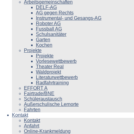
Arbeitsgemeinschaften
DELF-AG
AG gegen Rechts
Instrumental- und Gesangs-AG
Roboter AG
Fussball AG
Schulsanitäter
Garten
Kochen
Projekte
Projekte
Vorlesewettbewerb
Theater Real
Waldprojekt
Literaturwettbewerb
Radfahrtraining
EFFORT A
Fairtrade/BNE
Schüleraustausch
Außerschulische Lernorte
Fahrten
Kontakt
Kontakt
Anfahrt
Online-Krankmeldung