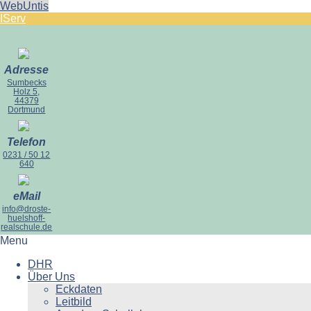
WebUntis
IServ
Adresse
Sumbecks
Holz 5,
44379
Dortmund
Telefon
0231 / 50 12
640
eMail
info@droste-
huelshoff-
realschule.de
Menu
DHR
Über Uns
Eckdaten
Leitbild