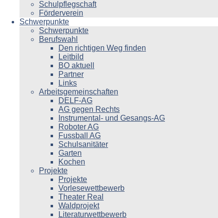
Schulpflegschaft
Förderverein
Schwerpunkte
Schwerpunkte
Berufswahl
Den richtigen Weg finden
Leitbild
BO aktuell
Partner
Links
Arbeitsgemeinschaften
DELF-AG
AG gegen Rechts
Instrumental- und Gesangs-AG
Roboter AG
Fussball AG
Schulsanitäter
Garten
Kochen
Projekte
Projekte
Vorlesewettbewerb
Theater Real
Waldprojekt
Literaturwettbewerb