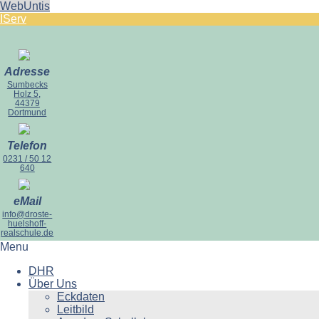
WebUntis
IServ
Adresse
Sumbecks
Holz 5,
44379
Dortmund
Telefon
0231 / 50 12
640
eMail
info@droste-
huelshoff-
realschule.de
Menu
DHR
Über Uns
Eckdaten
Leitbild