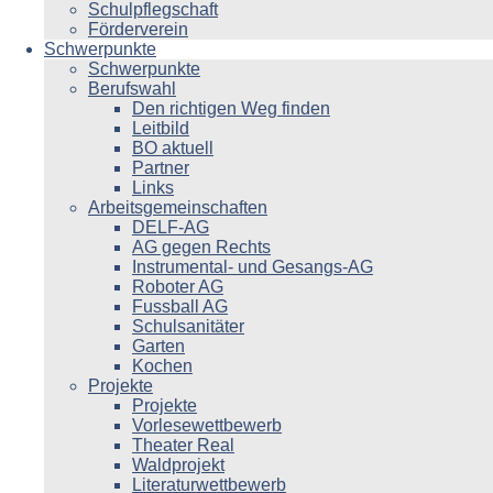
Schulpflegschaft
Förderverein
Schwerpunkte
Schwerpunkte
Berufswahl
Den richtigen Weg finden
Leitbild
BO aktuell
Partner
Links
Arbeitsgemeinschaften
DELF-AG
AG gegen Rechts
Instrumental- und Gesangs-AG
Roboter AG
Fussball AG
Schulsanitäter
Garten
Kochen
Projekte
Projekte
Vorlesewettbewerb
Theater Real
Waldprojekt
Literaturwettbewerb