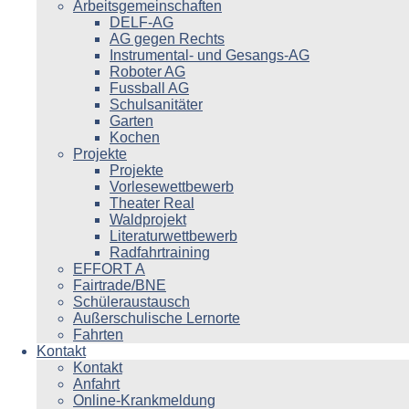
Arbeitsgemeinschaften
DELF-AG
AG gegen Rechts
Instrumental- und Gesangs-AG
Roboter AG
Fussball AG
Schulsanitäter
Garten
Kochen
Projekte
Projekte
Vorlesewettbewerb
Theater Real
Waldprojekt
Literaturwettbewerb
Radfahrtraining
EFFORT A
Fairtrade/BNE
Schüleraustausch
Außerschulische Lernorte
Fahrten
Kontakt
Kontakt
Anfahrt
Online-Krankmeldung