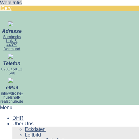
WebUntis
IServ
Adresse
Sumbecks
Holz 5,
44379
Dortmund
Telefon
0231 / 50 12
640
eMail
info@droste-
huelshoff-
realschule.de
Menu
DHR
Über Uns
Eckdaten
Leitbild