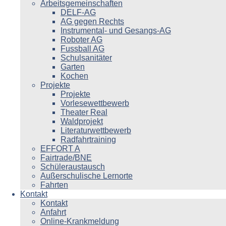
Arbeitsgemeinschaften
DELF-AG
AG gegen Rechts
Instrumental- und Gesangs-AG
Roboter AG
Fussball AG
Schulsanitäter
Garten
Kochen
Projekte
Projekte
Vorlesewettbewerb
Theater Real
Waldprojekt
Literaturwettbewerb
Radfahrtraining
EFFORT A
Fairtrade/BNE
Schüleraustausch
Außerschulische Lernorte
Fahrten
Kontakt
Kontakt
Anfahrt
Online-Krankmeldung