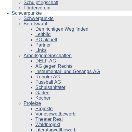
Schulpflegschaft
Förderverein
Schwerpunkte
Schwerpunkte
Berufswahl
Den richtigen Weg finden
Leitbild
BO aktuell
Partner
Links
Arbeitsgemeinschaften
DELF-AG
AG gegen Rechts
Instrumental- und Gesangs-AG
Roboter AG
Fussball AG
Schulsanitäter
Garten
Kochen
Projekte
Projekte
Vorlesewettbewerb
Theater Real
Waldprojekt
Literaturwettbewerb