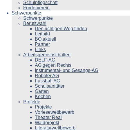
Schulpflegschaft
Förderverein
Schwerpunkte
Schwerpunkte
Berufswahl
Den richtigen Weg finden
Leitbild
BO aktuell
Partner
Links
Arbeitsgemeinschaften
DELF-AG
AG gegen Rechts
Instrumental- und Gesangs-AG
Roboter AG
Fussball AG
Schulsanitäter
Garten
Kochen
Projekte
Projekte
Vorlesewettbewerb
Theater Real
Waldprojekt
Literaturwettbewerb