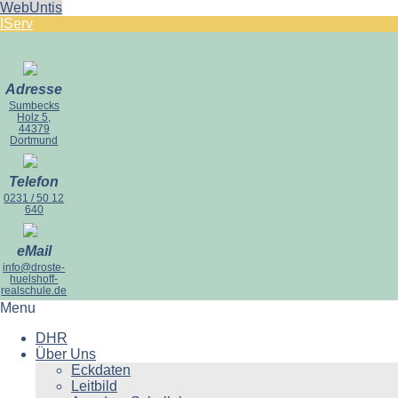
WebUntis
IServ
Adresse
Sumbecks
Holz 5,
44379
Dortmund
Telefon
0231 / 50 12
640
eMail
info@droste-
huelshoff-
realschule.de
Menu
DHR
Über Uns
Eckdaten
Leitbild