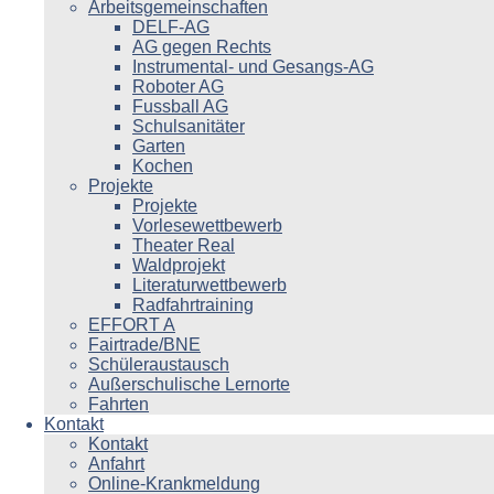
Arbeitsgemeinschaften
DELF-AG
AG gegen Rechts
Instrumental- und Gesangs-AG
Roboter AG
Fussball AG
Schulsanitäter
Garten
Kochen
Projekte
Projekte
Vorlesewettbewerb
Theater Real
Waldprojekt
Literaturwettbewerb
Radfahrtraining
EFFORT A
Fairtrade/BNE
Schüleraustausch
Außerschulische Lernorte
Fahrten
Kontakt
Kontakt
Anfahrt
Online-Krankmeldung