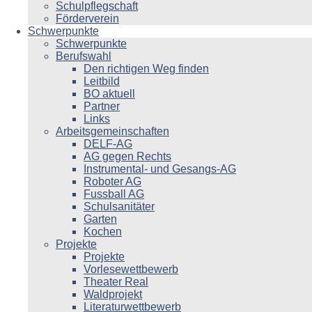
Schulpflegschaft
Förderverein
Schwerpunkte
Schwerpunkte
Berufswahl
Den richtigen Weg finden
Leitbild
BO aktuell
Partner
Links
Arbeitsgemeinschaften
DELF-AG
AG gegen Rechts
Instrumental- und Gesangs-AG
Roboter AG
Fussball AG
Schulsanitäter
Garten
Kochen
Projekte
Projekte
Vorlesewettbewerb
Theater Real
Waldprojekt
Literaturwettbewerb