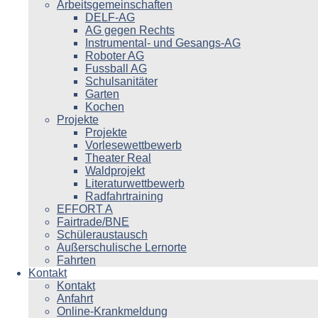
Arbeitsgemeinschaften
DELF-AG
AG gegen Rechts
Instrumental- und Gesangs-AG
Roboter AG
Fussball AG
Schulsanitäter
Garten
Kochen
Projekte
Projekte
Vorlesewettbewerb
Theater Real
Waldprojekt
Literaturwettbewerb
Radfahrtraining
EFFORT A
Fairtrade/BNE
Schüleraustausch
Außerschulische Lernorte
Fahrten
Kontakt
Kontakt
Anfahrt
Online-Krankmeldung