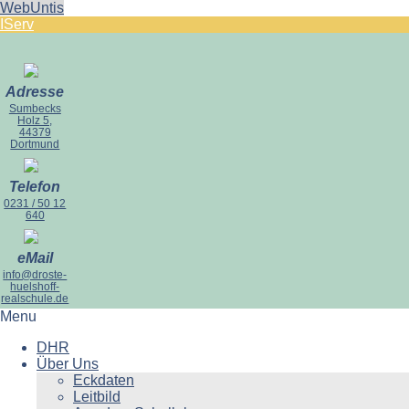
WebUntis
IServ
Adresse
Sumbecks
Holz 5,
44379
Dortmund
Telefon
0231 / 50 12
640
eMail
info@droste-
huelshoff-
realschule.de
Menu
DHR
Über Uns
Eckdaten
Leitbild