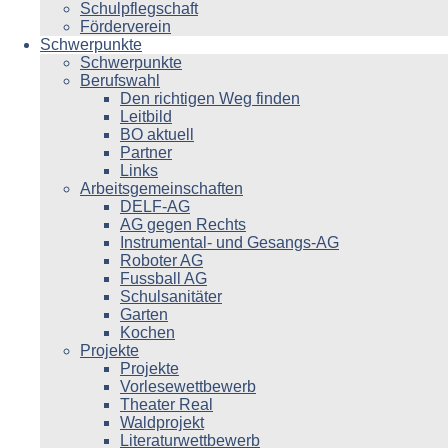
Schulpflegschaft
Förderverein
Schwerpunkte
Schwerpunkte
Berufswahl
Den richtigen Weg finden
Leitbild
BO aktuell
Partner
Links
Arbeitsgemeinschaften
DELF-AG
AG gegen Rechts
Instrumental- und Gesangs-AG
Roboter AG
Fussball AG
Schulsanitäter
Garten
Kochen
Projekte
Projekte
Vorlesewettbewerb
Theater Real
Waldprojekt
Literaturwettbewerb