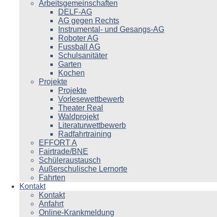
Arbeitsgemeinschaften
DELF-AG
AG gegen Rechts
Instrumental- und Gesangs-AG
Roboter AG
Fussball AG
Schulsanitäter
Garten
Kochen
Projekte
Projekte
Vorlesewettbewerb
Theater Real
Waldprojekt
Literaturwettbewerb
Radfahrtraining
EFFORT A
Fairtrade/BNE
Schüleraustausch
Außerschulische Lernorte
Fahrten
Kontakt
Kontakt
Anfahrt
Online-Krankmeldung