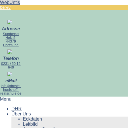
WebUntis
IServ
Adresse
Sumbecks
Holz 5,
44379
Dortmund
Telefon
0231 / 50 12
640
eMail
info@droste-
huelshoff-
realschule.de
Menu
DHR
Über Uns
Eckdaten
Leitbild