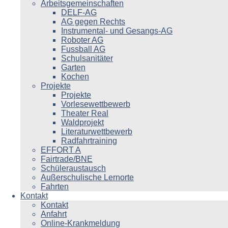
Arbeitsgemeinschaften
DELF-AG
AG gegen Rechts
Instrumental- und Gesangs-AG
Roboter AG
Fussball AG
Schulsanitäter
Garten
Kochen
Projekte
Projekte
Vorlesewettbewerb
Theater Real
Waldprojekt
Literaturwettbewerb
Radfahrtraining
EFFORT A
Fairtrade/BNE
Schüleraustausch
Außerschulische Lernorte
Fahrten
Kontakt
Kontakt
Anfahrt
Online-Krankmeldung