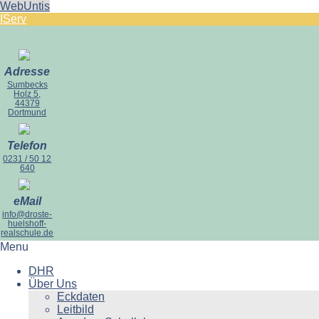
WebUntis
IServ
Adresse
Sumbecks
Holz 5,
44379
Dortmund
Telefon
0231 / 50 12
640
eMail
info@droste-
huelshoff-
realschule.de
Menu
DHR
Über Uns
Eckdaten
Leitbild