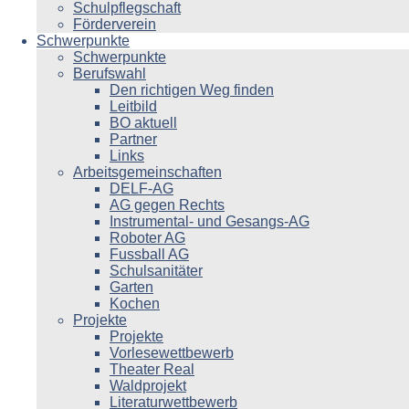
Schulpflegschaft
Förderverein
Schwerpunkte
Schwerpunkte
Berufswahl
Den richtigen Weg finden
Leitbild
BO aktuell
Partner
Links
Arbeitsgemeinschaften
DELF-AG
AG gegen Rechts
Instrumental- und Gesangs-AG
Roboter AG
Fussball AG
Schulsanitäter
Garten
Kochen
Projekte
Projekte
Vorlesewettbewerb
Theater Real
Waldprojekt
Literaturwettbewerb