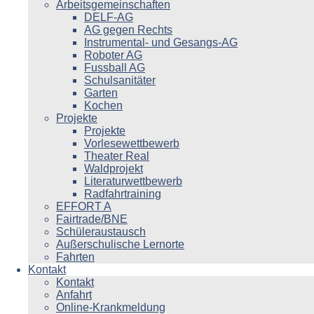
Arbeitsgemeinschaften
DELF-AG
AG gegen Rechts
Instrumental- und Gesangs-AG
Roboter AG
Fussball AG
Schulsanitäter
Garten
Kochen
Projekte
Projekte
Vorlesewettbewerb
Theater Real
Waldprojekt
Literaturwettbewerb
Radfahrtraining
EFFORT A
Fairtrade/BNE
Schüleraustausch
Außerschulische Lernorte
Fahrten
Kontakt
Kontakt
Anfahrt
Online-Krankmeldung