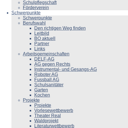
Schulpflegschaft
Förderverein
Schwerpunkte
Schwerpunkte
Berufswahl
Den richtigen Weg finden
Leitbild
BO aktuell
Partner
Links
Arbeitsgemeinschaften
DELF-AG
AG gegen Rechts
Instrumental- und Gesangs-AG
Roboter AG
Fussball AG
Schulsanitäter
Garten
Kochen
Projekte
Projekte
Vorlesewettbewerb
Theater Real
Waldprojekt
Literaturwettbewerb