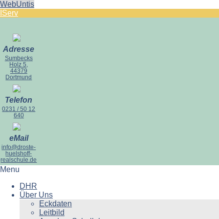
WebUntis
IServ
Adresse
Sumbecks
Holz 5,
44379
Dortmund
Telefon
0231 / 50 12
640
eMail
info@droste-
huelshoff-
realschule.de
Menu
DHR
Über Uns
Eckdaten
Leitbild