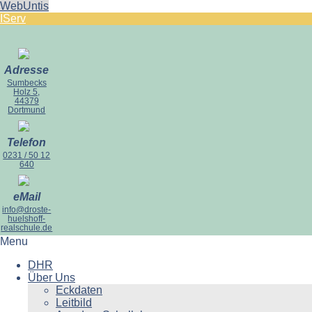
WebUntis
IServ
Adresse
Sumbecks
Holz 5,
44379
Dortmund
Telefon
0231 / 50 12
640
eMail
info@droste-
huelshoff-
realschule.de
Menu
DHR
Über Uns
Eckdaten
Leitbild