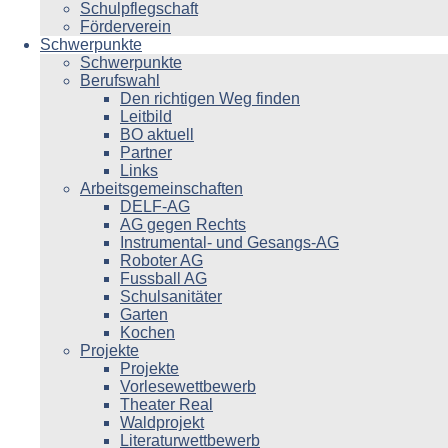
Schulpflegschaft
Förderverein
Schwerpunkte
Schwerpunkte
Berufswahl
Den richtigen Weg finden
Leitbild
BO aktuell
Partner
Links
Arbeitsgemeinschaften
DELF-AG
AG gegen Rechts
Instrumental- und Gesangs-AG
Roboter AG
Fussball AG
Schulsanitäter
Garten
Kochen
Projekte
Projekte
Vorlesewettbewerb
Theater Real
Waldprojekt
Literaturwettbewerb