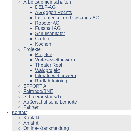
Arbeitsgemeinschaften
DELF-AG
AG gegen Rechts
Instrumental- und Gesangs-AG
Roboter AG
Fussball AG
Schulsanitäter
Garten
Kochen
Projekte
Projekte
Vorlesewettbewerb
Theater Real
Waldprojekt
Literaturwettbewerb
Radfahrtraining
EFFORT A
Fairtrade/BNE
Schüleraustausch
Außerschulische Lernorte
Fahrten
Kontakt
Kontakt
Anfahrt
Online-Krankmeldung